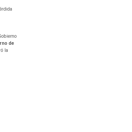
érdida
Gobierno
erno de
ró la