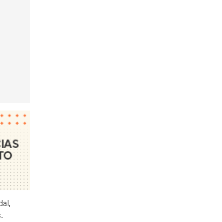
al,
.