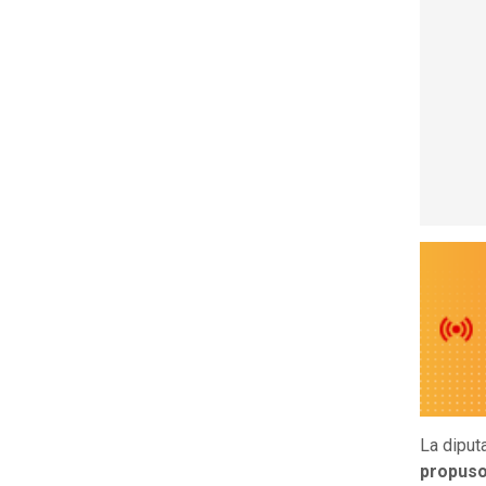
La diput
propuso