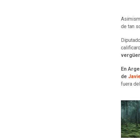
Asimismo
de tan s
Diputado
califica
vergüen
En Arge
de
Javie
fuera de