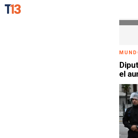
MUND
Dipu
el au