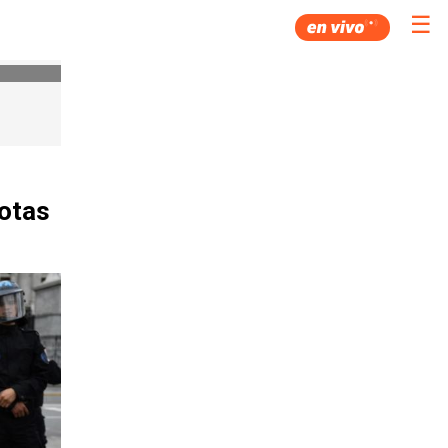
☰
uotas