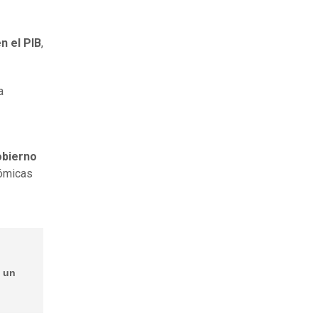
n el PIB
,
a
obierno
nómicas
n un