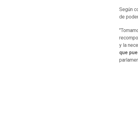
Según co
de poder
"Tomamo
recompos
y la nece
que pue
parlamen