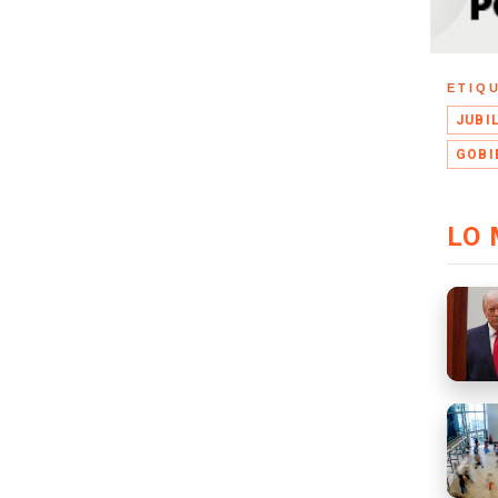
ETIQ
JUBI
GOBI
LO 