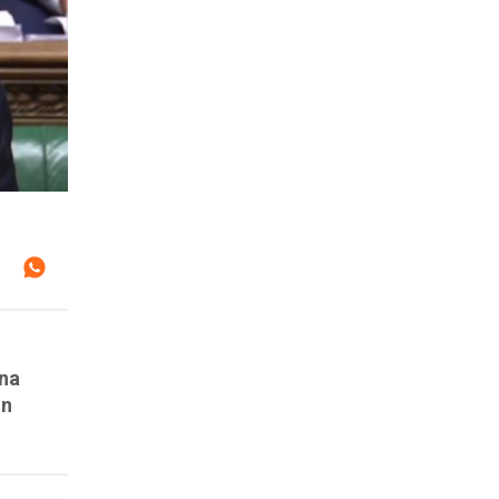
una
un