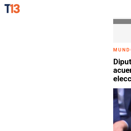
MUND
Diput
acuer
elec