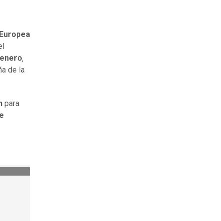
 Europea
el
e enero
,
ña de la
n
para
de