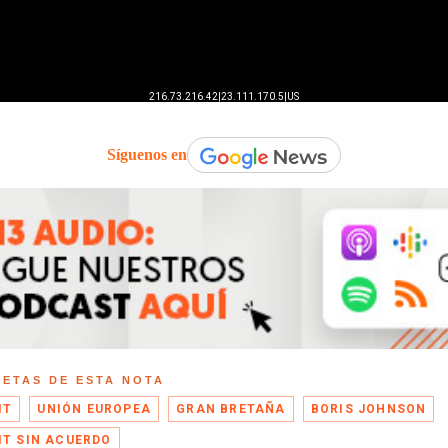
Síguenos en
UETAS DE ESTA NOTA
IT
UNIÓN EUROPEA
GRAN BRETAÑA
BORIS JOHNSON
IT SIN ACUERDO