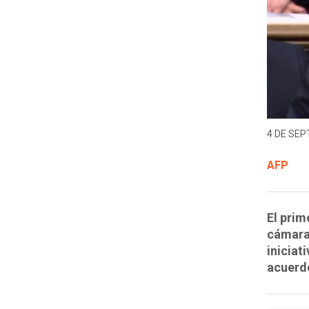
4 DE SEP
AFP
El prim
cámara
iniciat
acuerd