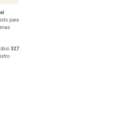
al
isto para
ximas
ecibió
327
istro