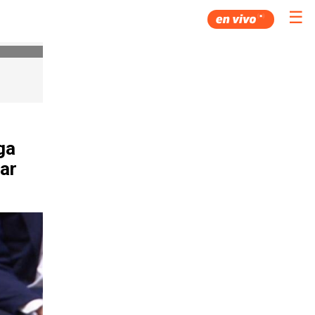
☰
ga
ar