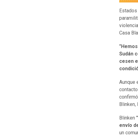
Estados 
paramili
violenci
Casa Bla
"Hemos 
Sudán c
cesen e
condició
Aunque e
contacto
confirmó
Blinken,
Blinken
"
envío d
un comun