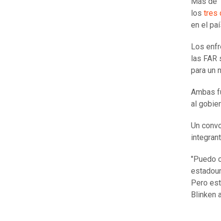
Más de 1
los
tres
en el paí
Los enfr
las FAR 
para un 
Ambas fu
al gobie
Un convo
integrant
"Puedo c
estadoun
Pero est
Blinken 