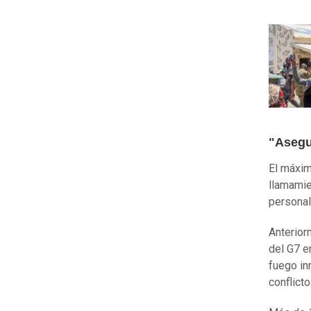
"Asegur
El máxim
llamamie
personal
Anterior
del G7 e
fuego in
conflicto