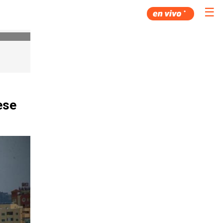
☰
ese