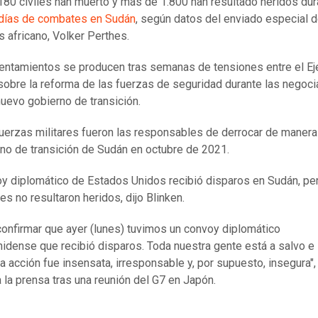
80 civiles han muerto y más de 1.800 han resultado heridos dur
 días de combates en Sudán
, según datos del enviado especial 
s africano, Volker Perthes.
entamientos se producen tras semanas de tensiones entre el Ejé
sobre la reforma de las fuerzas de seguridad durante las negoc
nuevo gobierno de transición.
erzas militares fueron las responsables de derrocar de manera
rno de transición de Sudán en octubre de 2021.
y diplomático de Estados Unidos recibió disparos en Sudán, pe
es no resultaron heridos, dijo Blinken.
onfirmar que ayer (lunes) tuvimos un convoy diplomático
idense que recibió disparos. Toda nuestra gente está a salvo e 
a acción fue insensata, irresponsable y, por supuesto, insegura",
a la prensa tras una reunión del G7 en Japón.