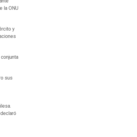
ante
de la ONU
rcito y
iaciones
 conjunta
ro sus
ilesa.
 declaró