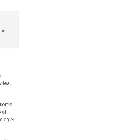
 a
n
iles,
lleres
 al
s en el