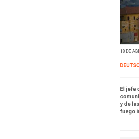
18 DE ABR
DEUTSC
El jefe
comuni
y de la
fuego i