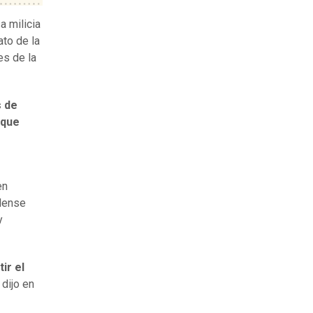
a milicia
to de la
es de la
s de
 que
en
idense
y
ir el
, dijo en