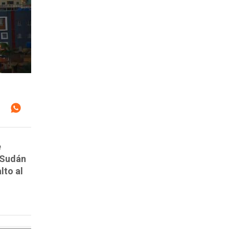
e
 Sudán
lto al