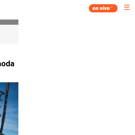
☰
moda