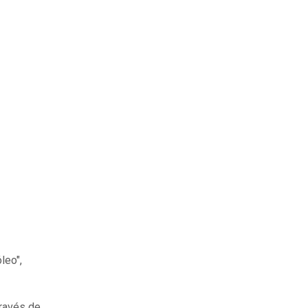
leo",
través de