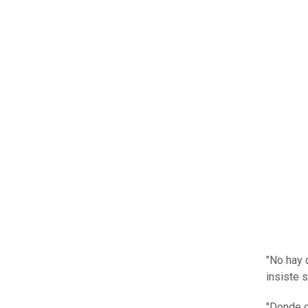
"No hay 
insiste 
"Donde o