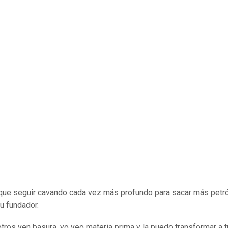
que seguir cavando cada vez más profundo para sacar más petró
su fundador.
tros ven basura, yo veo materia prima y la puedo transformar a 