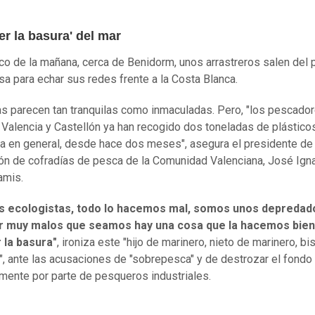
r la basura' del mar
nco de la mañana, cerca de Benidorm, unos arrastreros salen del 
osa para echar sus redes frente a la Costa Blanca.
s parecen tan tranquilas como inmaculadas. Pero, "los pescado
, Valencia y Castellón ya han recogido dos toneladas de plástico
a en general, desde hace dos meses", asegura el presidente de 
ón de cofradías de pesca de la Comunidad Valenciana, José Ign
amis.
os ecologistas, todo lo hacemos mal, somos unos depredad
r muy malos que seamos hay una cosa que la hacemos bien
 la basura"
, ironiza este "hijo de marinero, nieto de marinero, bi
", ante las acusaciones de "sobrepesca" y de destrozar el fondo
lmente por parte de pesqueros industriales.