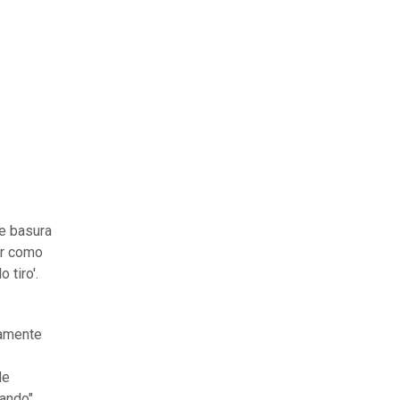
e basura
ar como
 tiro'.
samente
de
ando",