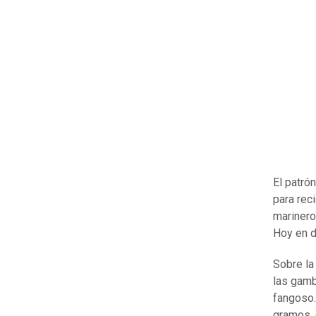
El patró
para rec
marinero 
Hoy en dí
Sobre la
las gamb
fangoso.
gramos, 