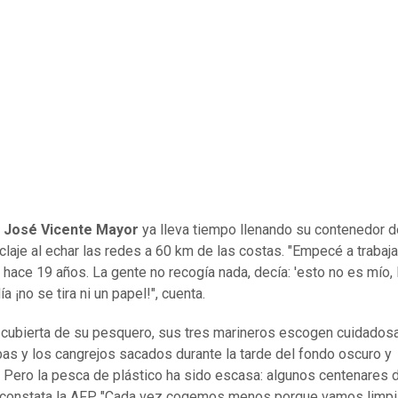
n
José Vicente Mayor
ya lleva tiempo llenando su contenedor d
iclaje al echar las redes a 60 km de las costas. "Empecé a trabaj
hace 19 años. La gente no recogía nada, decía: 'esto no es mío, lo
a ¡no se tira ni un papel!", cuenta.
 cubierta de su pesquero, sus tres marineros escogen cuidado
as y los cangrejos sacados durante la tarde del fondo oscuro y
 Pero la pesca de plástico ha sido escasa: algunos centenares 
constata la AFP. "Cada vez cogemos menos porque vamos limpi