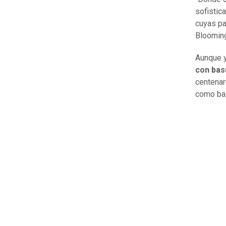
sofistic
cuyas pa
Blooming
Aunque y
con bas
centenar
como ba