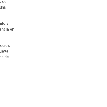
s de
 una
ilo y
rencia en
 euros
nueva
as de
.