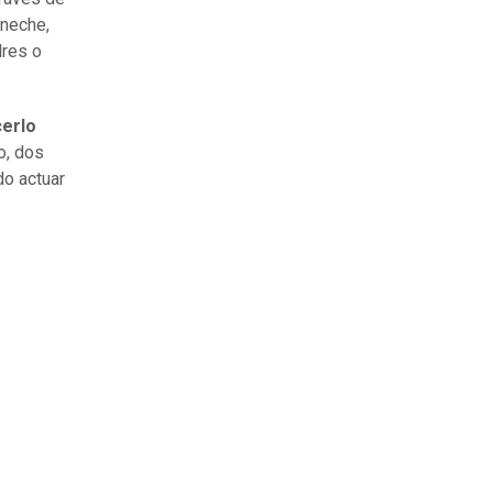
eneche,
dres o
erlo
o, dos
o actuar