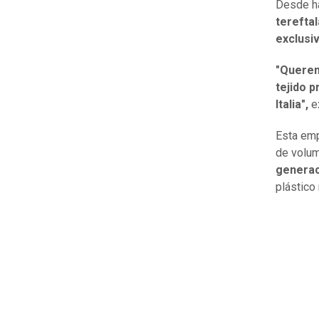
Desde h
tereftal
exclusi
"Querem
tejido p
Italia",
e
Esta emp
de volum
generac
plástico