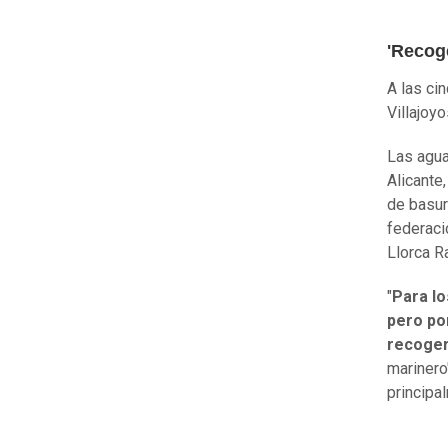
'Recoge
A las ci
Villajoy
Las agua
Alicante
de basur
federaci
Llorca R
"
Para l
pero po
recoger
marinero
principa