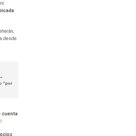
ní
bicada
eherán,
ra desde
e"
o "por
o cuenta
l
.
ocios