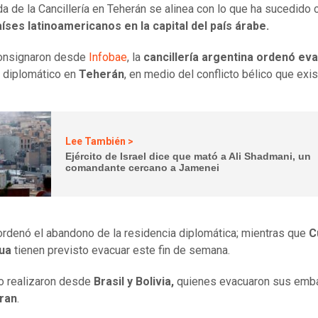
a de la Cancillería en Teherán se alinea con lo que ha sucedido 
íses latinoamericanos en la capital del país árabe.
onsignaron desde
Infobae
, la
cancillería argentina ordenó ev
 diplomático en
Teherán
, en medio del conflicto bélico que exis
Lee También >
Ejército de Israel dice que mató a Ali Shadmani, un
comandante cercano a Jamenei
rdenó el abandono de la residencia diplomática; mientras que
C
ua
tienen previsto evacuar este fin de semana.
o realizaron desde
Brasil y Bolivia,
quienes evacuaron sus emb
ran
.