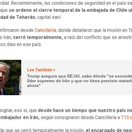
ndial. Recientemente, las condiciones de seguridad en el país ira
 que
se ordene el cierre temporal de la embajada de Chile u
iudad de Teherán
, capital iraní.
onfirmaron desde
Cancillería
, donde detallaron que la misión en T
e Irán,
cerró temporalmente,
a raíz del conflicto que se arrast
ios días en ese país.
Lee También >
Trump asegura que EE.UU. sabe dónde "se escond
líder supremo de Irán y que no tiene previsto matarl
ahora"
signar, eso sí, que
desde hace un tiempo que nuestro país n
embajador en Irán,
según consignaron desde Cancillería a
T13.c
de que se cerró temporalmente la misión,
el encargado de neg