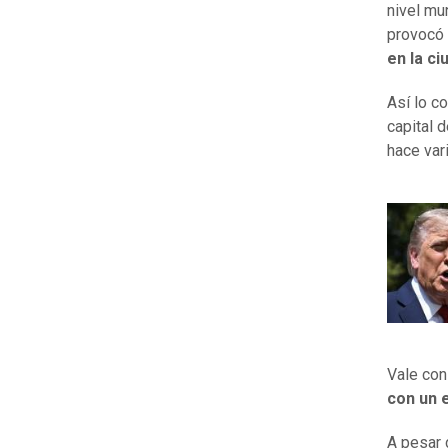
nivel mu
provocó
en la c
Así lo c
capital d
hace var
Vale con
con un 
A pesar 