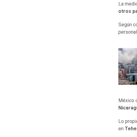
La medid
otros pa
Según c
personal
México o
Nicarag
Lo propi
en
Tehe