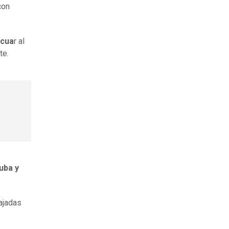
con
acua
r al
te.
uba y
ajadas