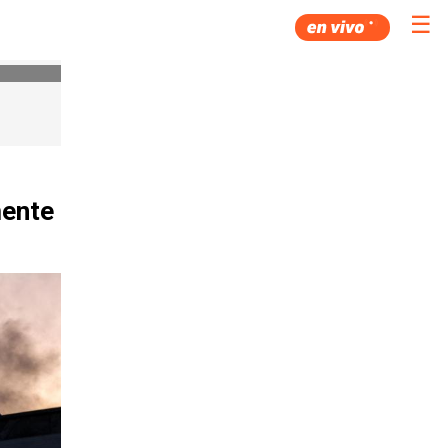
☰
mente