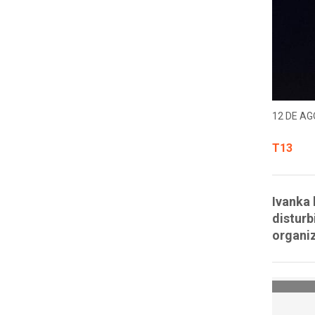
12 DE AG
T13
Ivanka 
disturb
organi