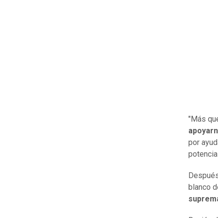
"Más que
apoyarn
por ayud
potencial
Después 
blanco d
suprema