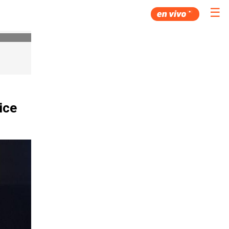
☰
ice