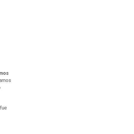
mos
arnos
o
 fue