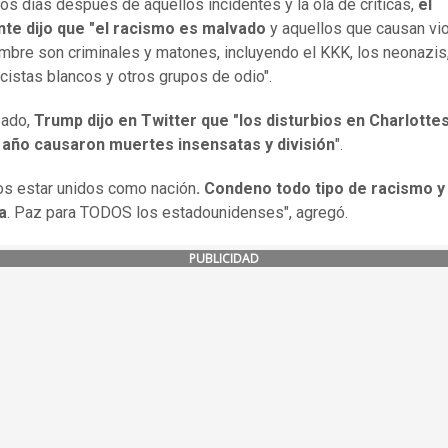
os días después de aquellos incidentes y la ola de críticas,
el
nte dijo que "el racismo es malvado
y
aquellos que causan vio
mbre son criminales y matones, incluyendo el KKK, los neonazis,
istas blancos y otros grupos de odio".
bado,
Trump dijo en Twitter que "los disturbios en Charlottes
 año causaron muertes insensatas y división
".
s estar unidos como nación
. Condeno todo tipo de racismo y
a
. Paz para TODOS los estadounidenses", agregó.
PUBLICIDAD