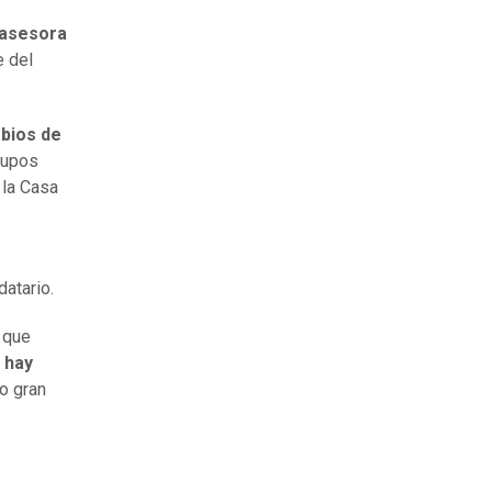
 asesora
e del
rbios de
rupos
 la Casa
datario.
 que
 hay
o gran