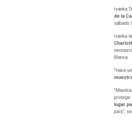
Ivanka T
de la C
sábado 
Ivanka l
Charlott
neonazis
Blanca.
"Hace un
muestra
"Mientra
protege l
lugar p
país", se