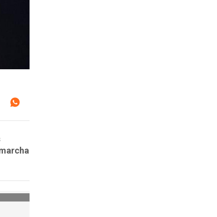
s
a marcha