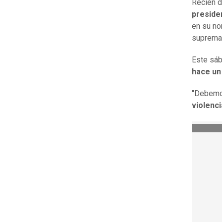
Recién d
preside
en su no
supremac
Este sá
hace un
"Debemo
violenci