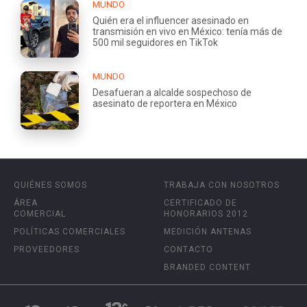
MUNDO
Quién era el influencer asesinado en
transmisión en vivo en México: tenía más de
500 mil seguidores en TikTok
MUNDO
Desafueran a alcalde sospechoso de
asesinato de reportera en México
QUIÉNES SOMOS
TRABAJA CON NOSOTROS
ÁREA
CERTIFICADO DE
COMERCIAL
HONORARIOS 2012
POLÍTICAS COMERCIALES
MEDICIÓN ANTENAS
PROVEEDORES
CONTACTO
BRANDED CONTENT