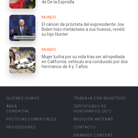
de De la Espriella
MUNDO
El cáncer de próstata del expresidente Joe
Biden hizo metástasis a sus huesos, reveló
su hijo Hunter
MUNDO
Mujer lucha por su vida tras ser atropellada
en California: vehículo era conducido por dos
hermanos de 4 y 7 años
QUIÉNES SOMOS
TRABAJA CON NOSOTROS
ÁREA
CERTIFICADO DE
COMERCIAL
HONORARIOS 2012
POLÍTICAS COMERCIALES
MEDICIÓN ANTENAS
PROVEEDORES
CONTACTO
BRANDED CONTENT