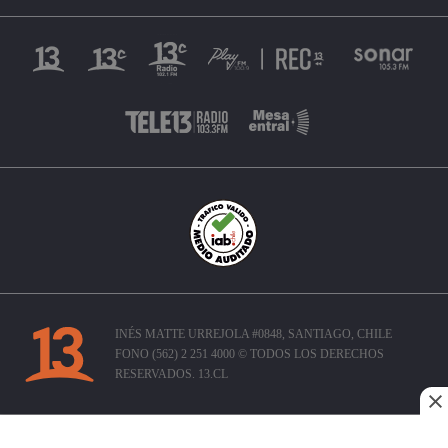
INÉS MATTE URREJOLA #0848, SANTIAGO, CHILE
FONO (562) 2 251 4000 © TODOS LOS DERECHOS
RESERVADOS. 13.CL