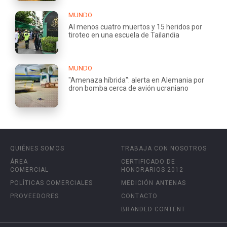
MUNDO
Al menos cuatro muertos y 15 heridos por
tiroteo en una escuela de Tailandia
MUNDO
"Amenaza híbrida": alerta en Alemania por
dron bomba cerca de avión ucraniano
QUIÉNES SOMOS
TRABAJA CON NOSOTROS
ÁREA
CERTIFICADO DE
COMERCIAL
HONORARIOS 2012
POLÍTICAS COMERCIALES
MEDICIÓN ANTENAS
PROVEEDORES
CONTACTO
BRANDED CONTENT