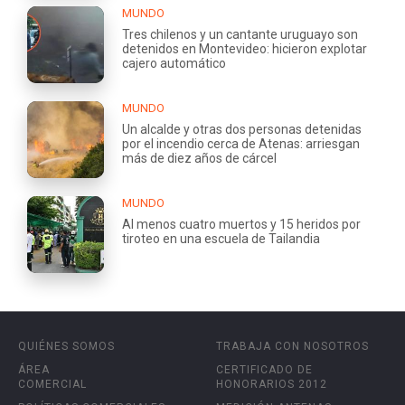
MUNDO
Tres chilenos y un cantante uruguayo son
detenidos en Montevideo: hicieron explotar
cajero automático
MUNDO
Un alcalde y otras dos personas detenidas
por el incendio cerca de Atenas: arriesgan
más de diez años de cárcel
MUNDO
Al menos cuatro muertos y 15 heridos por
tiroteo en una escuela de Tailandia
QUIÉNES SOMOS
TRABAJA CON NOSOTROS
ÁREA
CERTIFICADO DE
COMERCIAL
HONORARIOS 2012