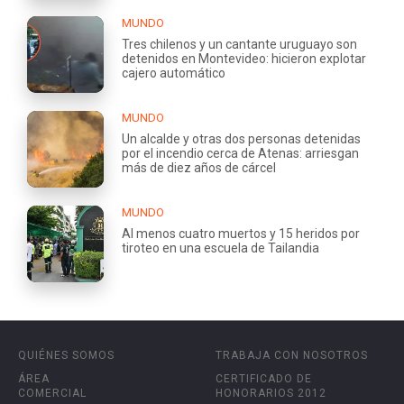
MUNDO
Tres chilenos y un cantante uruguayo son
detenidos en Montevideo: hicieron explotar
cajero automático
MUNDO
Un alcalde y otras dos personas detenidas
por el incendio cerca de Atenas: arriesgan
más de diez años de cárcel
MUNDO
Al menos cuatro muertos y 15 heridos por
tiroteo en una escuela de Tailandia
QUIÉNES SOMOS
TRABAJA CON NOSOTROS
ÁREA
CERTIFICADO DE
COMERCIAL
HONORARIOS 2012