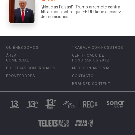
"¡Noticias Falsas!": Trump arremete contra
filtraciones sobre que EE.UU tiene escasez
de municiones
QUIÉNES SOMOS
TRABAJA CON NOSOTROS
ÁREA
CERTIFICADO DE
COMERCIAL
HONORARIOS 2012
POLÍTICAS COMERCIALES
MEDICIÓN ANTENAS
PROVEEDORES
CONTACTO
BRANDED CONTENT