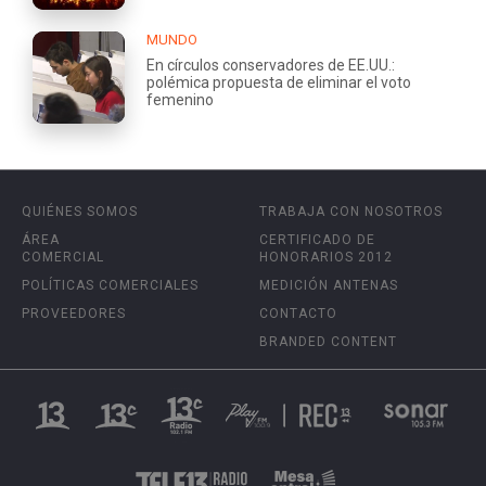
MUNDO
En círculos conservadores de EE.UU.:
polémica propuesta de eliminar el voto
femenino
QUIÉNES SOMOS
TRABAJA CON NOSOTROS
ÁREA
CERTIFICADO DE
COMERCIAL
HONORARIOS 2012
POLÍTICAS COMERCIALES
MEDICIÓN ANTENAS
PROVEEDORES
CONTACTO
BRANDED CONTENT