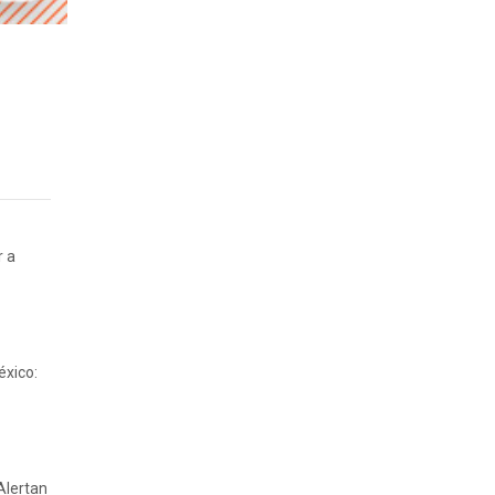
r a
éxico:
Alertan