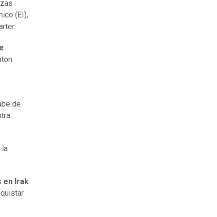
rzas
ico (EI),
rter.
ue
hton
abe de
tra
 la
 en Irak
quistar