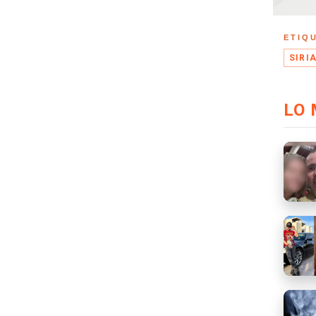
ETIQ
SIRI
LO 