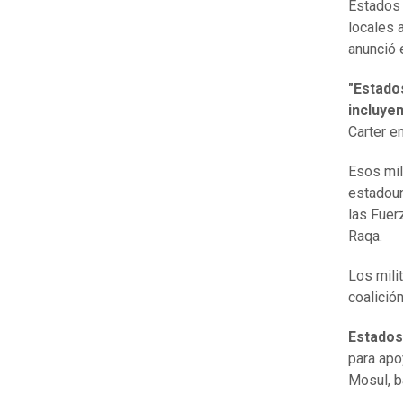
Estados
locales 
anunció 
"Estado
incluye
Carter e
Esos mil
estadoun
las Fuer
Raqa.
Los mili
coalició
Estados
para apo
Mosul, b