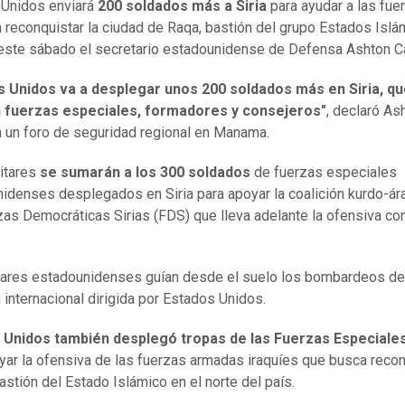
 Unidos enviará
200 soldados más a Siria
para ayudar a las fue
a reconquistar la ciudad de Raqa, bastión del grupo Estados Islám
este sábado el secretario estadounidense de Defensa Ashton Ca
s Unidos va a desplegar unos 200 soldados más en Siria, q
n fuerzas especiales, formadores y consejeros"
, declaró As
n un foro de seguridad regional en Manama.
itares
se sumarán a los 300 soldados
de fuerzas especiales
idenses desplegados en Siria para apoyar la coalición kurdo-ár
zas Democráticas Sirias (FDS) que lleva adelante la ofensiva con
tares estadounidenses guían desde el suelo los bombardeos de
n internacional dirigida por Estados Unidos.
 Unidos también desplegó tropas de las Fuerzas Especiales
yar la ofensiva de las fuerzas armadas iraquíes que busca recon
astión del Estado Islámico en el norte del país.