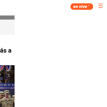
☰
ás a