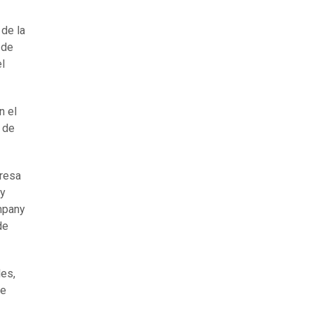
 de la
 de
el
n el
g de
presa
 y
ompany
de
les,
le