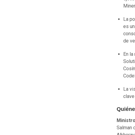
Miner
La po
es un
conso
de ve
En la
Solut
Cosín
Codel
La vi
clave
Quiénes
Ministr
Salman d
Alkhoray