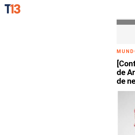
MUND
[Conf
de Ar
de n