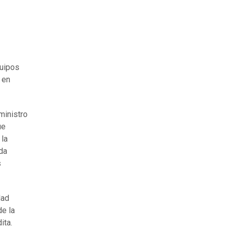
quipos
 en
ministro
ue
 la
ada
s
dad
de la
ita.