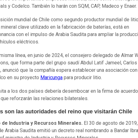
als y Codelco. También lo harán con SQM, CAP, Madeco y Enaer.
sición mundial de Chile como segundo productor mundial de litio
 mineral clave utilizado en la fabricación de baterías, está en
nancia con el impulso de Arabia Saudita para ampliar la producc
hículos eléctricos.
 misma línea, en junio de 2024, el consejero delegado de Almar 
ions, que forma parte del grupo saudí Abdul Latif Jameel, Carlos
, anunció que la compañía espera establecer una asociación con
co en su proyecto
Maricunga
para producir litio.
sita a los dos países debería desembocar en la firma de acuerd
 que reforzarán las relaciones bilaterales.
 son las autoridades del reino que visitarán Chile
o de Industria y Recursos Minerales.
El 30 de agosto de 2019, 
e Arabia Saudita emitió un decreto real nombrando a Bandar Ibr
ef ministro de Industria y Recursos Minerales.