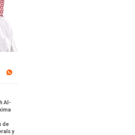
h Al-
óxima
s de
rals y