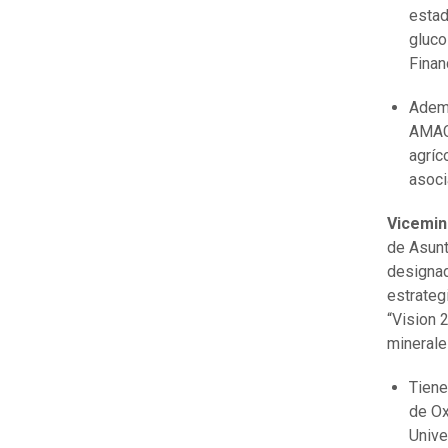
estad
gluco
Finan
Ademá
AMACO
agríc
asoci
Vicemin
de Asunt
designad
estrateg
“Vision 
minerale
Tiene
de Ox
Unive