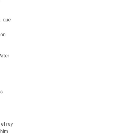
, que
ión
Water
os
el rey
ahim