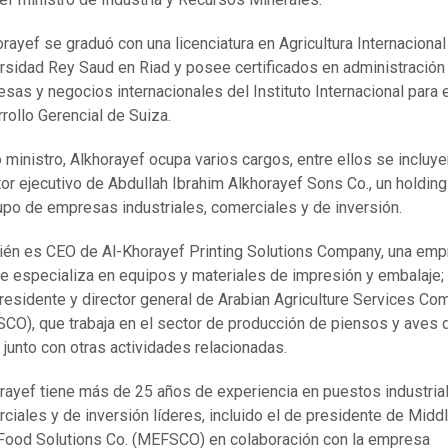
orayef se graduó con una licenciatura en Agricultura Internacional
rsidad Rey Saud en Riad y posee certificados en administración
sas y negocios internacionales del Instituto Internacional para 
rollo Gerencial de Suiza.
ministro, Alkhorayef ocupa varios cargos, entre ellos se incluye
tor ejecutivo de Abdullah Ibrahim Alkhorayef Sons Co., un holdin
upo de empresas industriales, comerciales y de inversión.
én es CEO de Al-Khorayef Printing Solutions Company, una em
e especializa en equipos y materiales de impresión y embalaje;
residente y director general de Arabian Agriculture Services C
CO), que trabaja en el sector de producción de piensos y aves 
l junto con otras actividades relacionadas.
rayef tiene más de 25 años de experiencia en puestos industria
ciales y de inversión líderes, incluido el de presidente de Midd
Food Solutions Co. (MEFSCO) en colaboración con la empresa