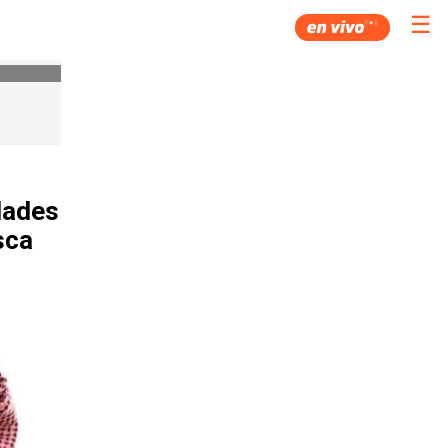
☰
dades
sca