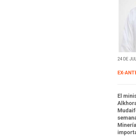
24 DE JUL
EX-ANT
El mini
Alkhora
Mudaife
semana 
Minería
import