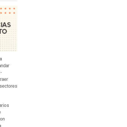
a
andar
l-
traer
 sectores
arios
e
con
a