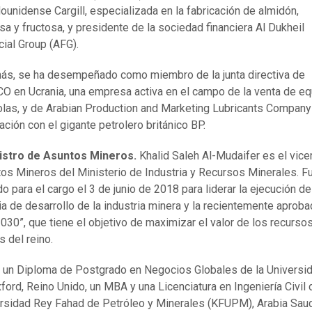
ounidense Cargill, especializada en la fabricación de almidón,
sa y fructosa, y presidente de la sociedad financiera Al Dukheil
cial Group (AFG).
s, se ha desempeñado como miembro de la junta directiva de
 en Ucrania, una empresa activa en el campo de la venta de e
olas, y de Arabian Production and Marketing Lubricants Company
ación con el gigante petrolero británico BP.
istro de Asuntos Mineros.
Khalid Saleh Al-Mudaifer es el vice
os Mineros del Ministerio de Industria y Recursos Minerales. F
o para el cargo el 3 de junio de 2018 para liderar la ejecución de
ia de desarrollo de la industria minera y la recientemente aprob
2030”, que tiene el objetivo de maximizar el valor de los recurso
s del reino.
 un Diploma de Postgrado en Negocios Globales de la Universi
ford, Reino Unido, un MBA y una Licenciatura en Ingeniería Civil 
rsidad Rey Fahad de Petróleo y Minerales (KFUPM), Arabia Saud