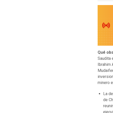
Qué obs
Saudita 
Ibrahim 
Mudaifer
inversio
minero e 
La de
de Ch
reuni
ejecu