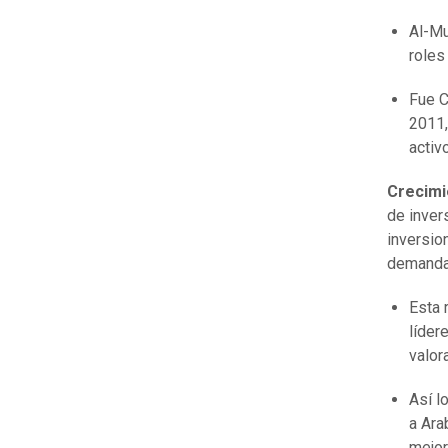
Al-Mu
roles
Fue C
2011,
activ
Crecimi
de inver
inversio
demanda 
Esta 
líder
valor
Así l
a Ara
mejor