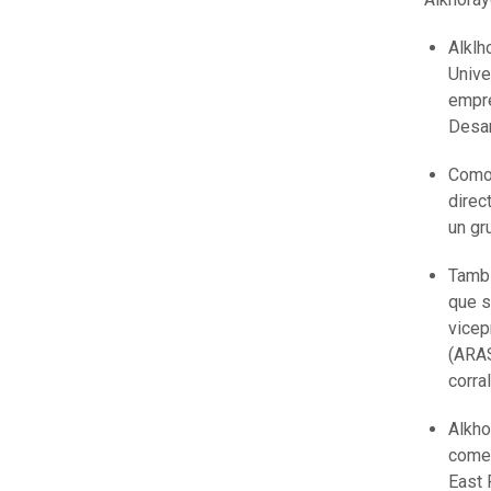
Alklh
Unive
empre
Desar
Como 
direc
un gr
Tambi
que s
vicep
(ARAS
corra
Alkho
comer
East 