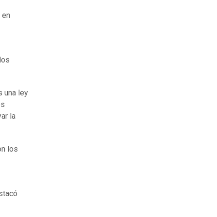
s en
los
s una ley
os
ar la
on los
estacó