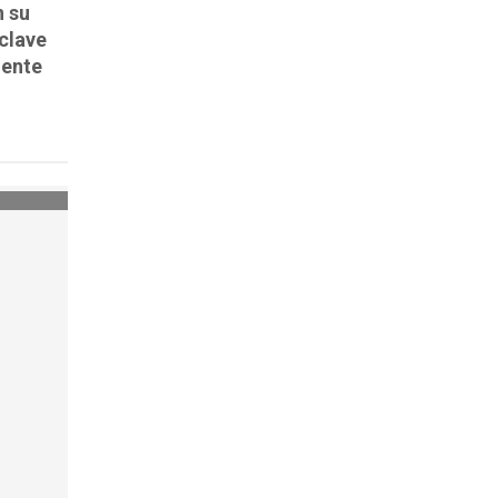
n su
 clave
mente