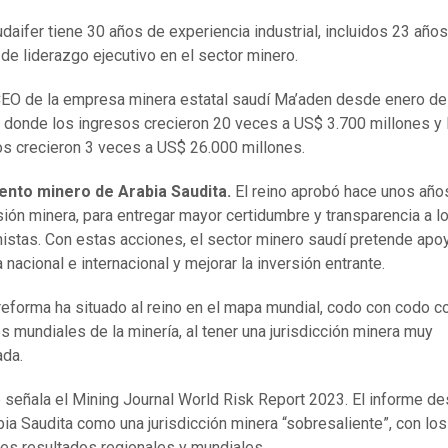
daifer tiene 30 años de experiencia industrial, incluidos 23 año
 de liderazgo ejecutivo en el sector minero.
EO de la empresa minera estatal saudí Ma’aden desde enero de
 donde los ingresos crecieron 20 veces a US$ 3.700 millones y 
os crecieron 3 veces a US$ 26.000 millones.
ento minero de Arabia Saudita.
El reino aprobó hace unos año
sión minera, para entregar mayor certidumbre y transparencia a l
nistas. Con estas acciones, el sector minero saudí pretende apoy
nacional e internacional y mejorar la inversión entrante.
reforma ha situado al reino en el mapa mundial, codo con codo c
es mundiales de la minería, al tener una jurisdicción minera muy
ada.
o señala el Mining Journal World Risk Report 2023. El informe d
bia Saudita como una jurisdicción minera “sobresaliente”, con los
es resultados regionales y mundiales.