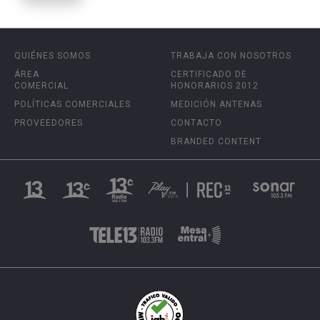
QUIÉNES SOMOS
TRABAJA CON NOSOTROS
ÁREA
CERTIFICADO DE
COMERCIAL
HONORARIOS 2012
POLÍTICAS COMERCIALES
MEDICIÓN ANTENAS
PROVEEDORES
CONTACTO
BRANDED CONTENT