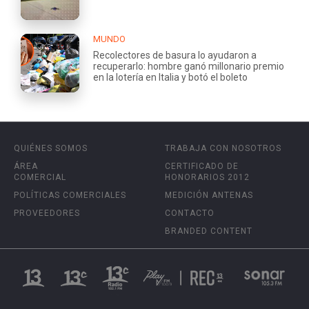
MUNDO
Recolectores de basura lo ayudaron a
recuperarlo: hombre ganó millonario premio
en la lotería en Italia y botó el boleto
QUIÉNES SOMOS
TRABAJA CON NOSOTROS
ÁREA
CERTIFICADO DE
COMERCIAL
HONORARIOS 2012
POLÍTICAS COMERCIALES
MEDICIÓN ANTENAS
PROVEEDORES
CONTACTO
BRANDED CONTENT