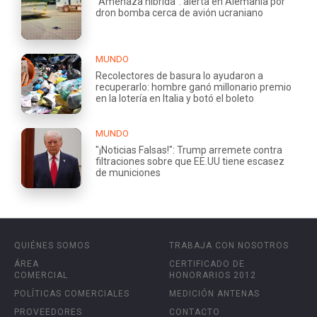
"Amenaza híbrida": alerta en Alemania por
dron bomba cerca de avión ucraniano
MUNDO
Recolectores de basura lo ayudaron a
recuperarlo: hombre ganó millonario premio
en la lotería en Italia y botó el boleto
MUNDO
"¡Noticias Falsas!": Trump arremete contra
filtraciones sobre que EE.UU tiene escasez
de municiones
QUIÉNES SOMOS
TRABAJA CON NOSOTROS
ÁREA
CERTIFICADO DE
COMERCIAL
HONORARIOS 2012
POLÍTICAS COMERCIALES
MEDICIÓN ANTENAS
PROVEEDORES
CONTACTO