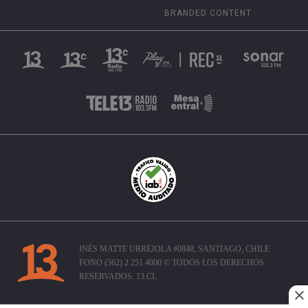
BRANDED CONTENT
INÉS MATTE URREJOLA #0848, SANTIAGO, CHILE
FONO (562) 2 251 4000 © TODOS LOS DERECHOS
RESERVADOS. 13.CL