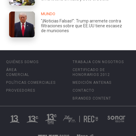
MUNDO
"¡Noticias Falsas!": Trump arremete contra
filtraciones sobre que EE.UU tiene escasez
de municiones
QUIÉNES SOMOS
TRABAJA CON NOSOTROS
ÁREA
CERTIFICADO DE
COMERCIAL
HONORARIOS 2012
POLÍTICAS COMERCIALES
MEDICIÓN ANTENAS
PROVEEDORES
CONTACTO
BRANDED CONTENT