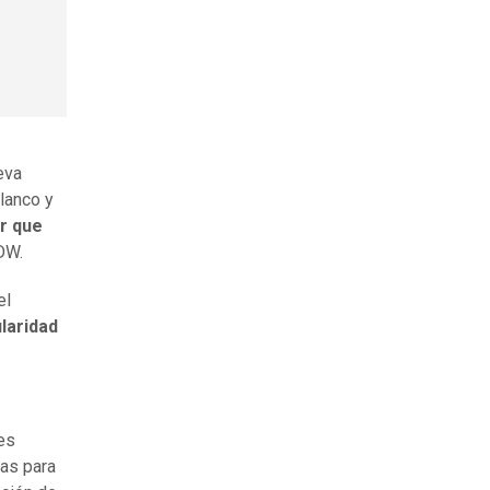
eva
blanco y
r que
 DW.
el
ularidad
es
tas para