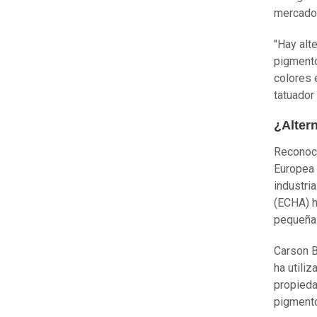
mercado
"Hay alt
pigmento
colores 
tatuador
¿Altern
Reconoci
Europea 
industri
(ECHA) h
pequeña
Carson B
ha utiliz
propieda
pigmento