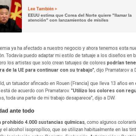
Lee También >
EEUU estima que Corea del Norte quiere "llamar la
atención" con lanzamientos de misiles
emia ya ha afectado a nuestro negocio y ahora tenemos esta nu
ión. Todavía puedo adaptar mi estilo de tatuaje a los diseños en 
ero los artistas que solo crean tatuajes de colores
podrían tene
ra de la UE para continuar con su trabajo"
, dijo Pramatarov a
ld, un tatuador afincado en Rouen (Francia) que lleva 13 años en 
 está de acuerdo con Pramatarov.
"Utilizo los colores con reg
los, toda una parte de mi trabajo desaparece", dijo a DW.
dad ante todo
a prohibido 4.000 sustancias químicas
, como algunos colorant
 el alcohol isopropílico, que se utilizan habitualmente en las tin