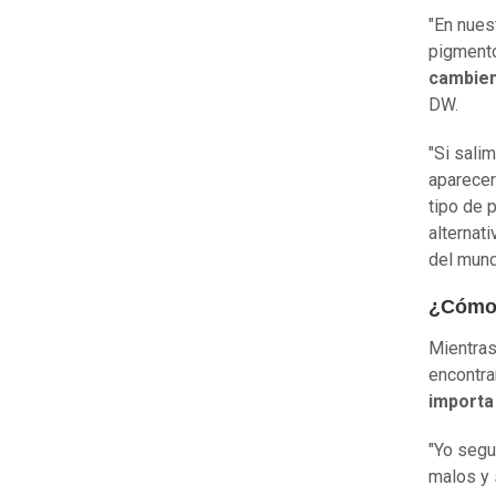
"En nues
pigmento
cambien 
DW.
"Si sali
aparecer
tipo de 
alternat
del mund
¿Cómo 
Mientras
encontra
importa 
"Yo segui
malos y 