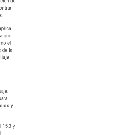
cción de
ontrar
s.
plica
ra que
omo el
 de la
llaje
aje.
para
cios y
 15:3 y
l