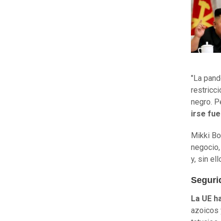
"La pand
restricc
negro. P
irse fue
Mikki Bo
negocio,
y, sin el
Seguri
La UE h
azoicos y