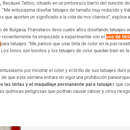
,
Because Tattoo, situado en un pintoresco barrio del sureste de
. "Me entusiasma diseñar tatuajes de tamaño muy reducido y tra
s que aporten un significado a la vida de mis clientes", explica 
io de Bulgaria, Pramatarov lleva cuatro años diseñando tatuajes e
y recientemente ha empezado a experimentar con el
uso de tin
s
para tatuajes. "Me parece que usar tinta de color en la piel resal
 Los tonos son bonitos y los tatuajes de color quedan bien en la 
entusiasmo por mostrar el color y el brillo de sus tatuajes duró 
de que esta semana entrara en vigor una prohibición paneurope
e las tintas y el maquillaje permanente para tatuaje
s que co
as químicas peligrosas que podrían causar cáncer y otros riesgo