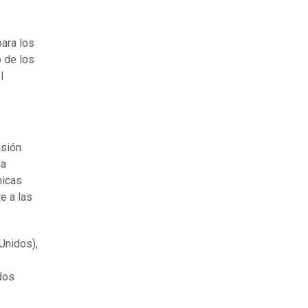
para los
o de los
l
isión
la
micas
e a las
Unidos),
dos