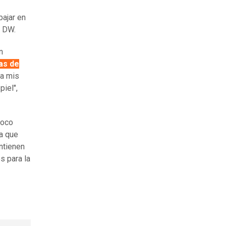
bajar en
a DW.
n
tas de
ta mis
piel",
poco
a que
ntienen
s para la