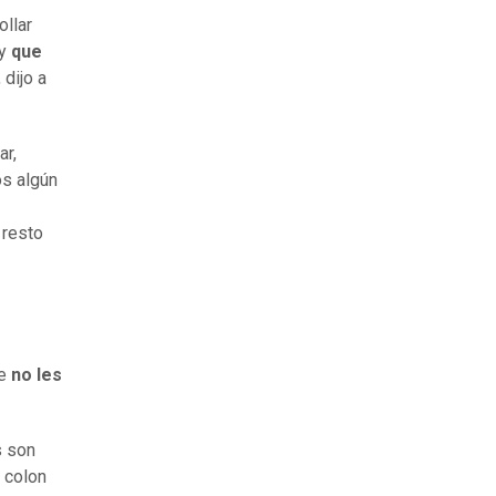
ollar
y
que
, dijo a
ar,
s algún
 resto
je
no les
s son
 colon