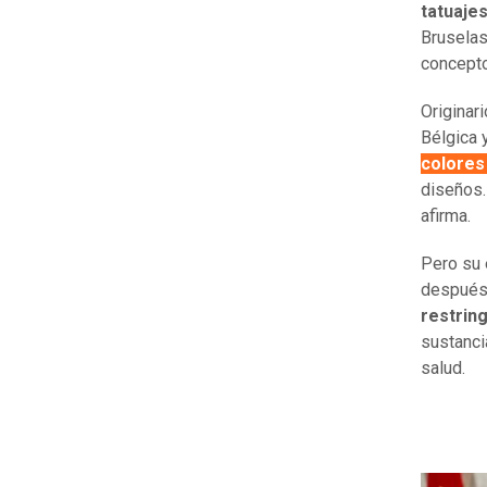
tatuajes
Bruselas
concepto
Originar
Bélgica 
colore
diseños.
afirma.
Pero su 
después 
restring
sustanci
salud.