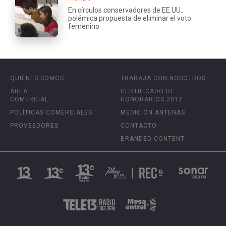
En círculos conservadores de EE.UU.:
polémica propuesta de eliminar el voto
femenino
QUIÉNES SOMOS
TRABAJA CON NOSOTROS
ÁREA
CERTIFICADO DE
COMERCIAL
HONORARIOS 2012
POLÍTICAS COMERCIALES
MEDICIÓN ANTENAS
PROVEEDORES
CONTACTO
BRANDED CONTENT