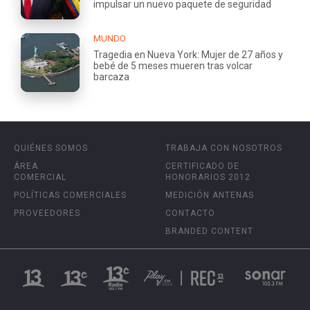
impulsar un nuevo paquete de seguridad
MUNDO
Tragedia en Nueva York: Mujer de 27 años y
bebé de 5 meses mueren tras volcar
barcaza
QUIÉNES SOMOS
TRABAJA CON NOSOTROS
ÁREA
CERTIFICADO DE
COMERCIAL
HONORARIOS 2012
POLÍTICAS COMERCIALES
MEDICIÓN ANTENAS
PROVEEDORES
CONTACTO
BRANDED CONTENT