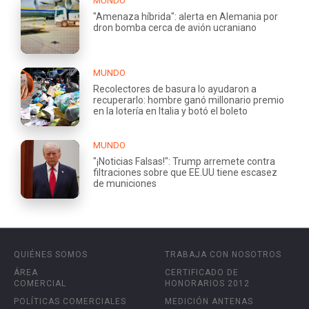
MUNDO
"Amenaza híbrida": alerta en Alemania por
dron bomba cerca de avión ucraniano
MUNDO
Recolectores de basura lo ayudaron a
recuperarlo: hombre ganó millonario premio
en la lotería en Italia y botó el boleto
MUNDO
"¡Noticias Falsas!": Trump arremete contra
filtraciones sobre que EE.UU tiene escasez
de municiones
QUIÉNES SOMOS
TRABAJA CON NOSOTROS
ÁREA
CERTIFICADO DE
COMERCIAL
HONORARIOS 2012
POLÍTICAS COMERCIALES
MEDICIÓN ANTENAS