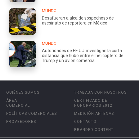
MUNDO
Desafueran a alcalde sospechoso de
asesinato de reportera en México
MUNDO
Autoridades de EE.UU. investigan la corta
distancia que hubo entre el helicóptero de
Trump y un avión comercial
QUIÉNES SOMOS
TRABAJA CON NOSOTROS
ÁREA
CERTIFICADO DE
COMERCIAL
HONORARIOS 2012
POLÍTICAS COMERCIALES
MEDICIÓN ANTENAS
PROVEEDORES
CONTACTO
BRANDED CONTENT