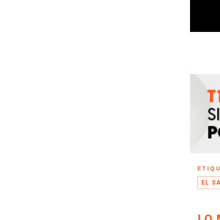
ETIQ
EL S
LO 