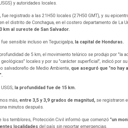
USGS) y autoridades locales.
, fue registrado a las 21H50 locales (27H50 GMT), y su epicentr
en el distrito de Conchagua, en el costero departamento de La U
0 km al sureste de San Salvador.
 fue sensible incluso en Tegucigalpa,
la capital de Honduras.
profundidad de 5 km, el movimiento telúrico se produjo por "la a
 geológicas" locales y por su "carácter superficial", indicó por su
io salvadoreño de Medio Ambiente,
que aseguró que "no hay a
".
l USGS,
la profundidad fue de 15 km.
smos más,
entre 3,5 y 3,9 grados de magnitud,
se registraron e
ona minutos después.
 los temblores, Protección Civil informó que comenzó
"un mon
rentes localidades
del país sin reportar emergencias.