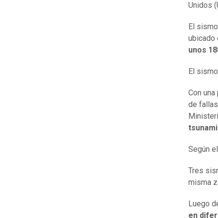
Unidos (
El sismo
ubicado 
unos 18
El sismo
Con una 
de fallas
Minister
tsunami
Según e
Tres si
misma z
Luego de
en dife