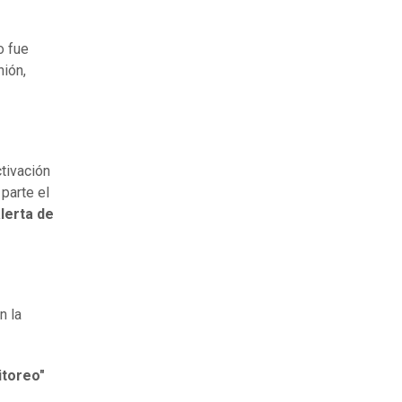
o fue
nión,
ctivación
 parte el
lerta de
n la
itoreo"