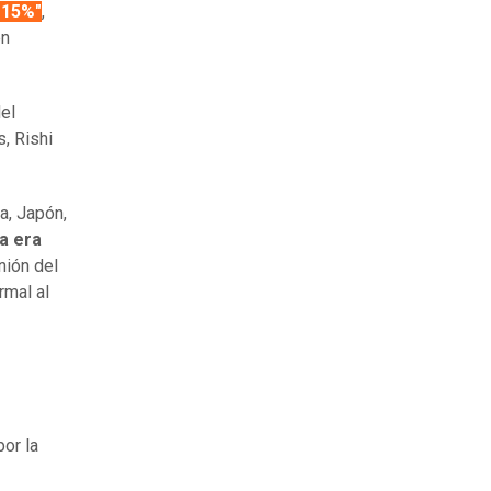
 15%"
,
en
el
s, Rishi
a, Japón,
la era
nión del
rmal al
or la