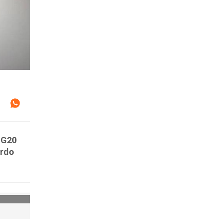
l G20
erdo