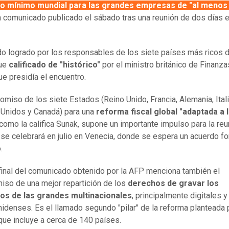
o mínimo mundial para las grandes empresas de "al menos
 comunicado publicado el sábado tras una reunión de dos días 
do logrado por los responsables de los siete países más ricos d
ue
calificado de "histórico"
por el ministro británico de Finanza
ue presidía el encuentro.
omiso de los siete Estados (Reino Unido, Francia, Alemania, Itali
Unidos y Canadá) para una
reforma fiscal global "adaptada a 
 como la califica Sunak, supone un importante impulso para la reu
se celebrará en julio en Venecia, donde se espera un acuerdo fo
o.
 final del comunicado obtenido por la AFP menciona también el
so de una mejor repartición de los
derechos de gravar los
ios de las grandes multinacionales
, principalmente digitales y
idenses. Es el llamado segundo "pilar" de la reforma planteada p
ue incluye a cerca de 140 países.