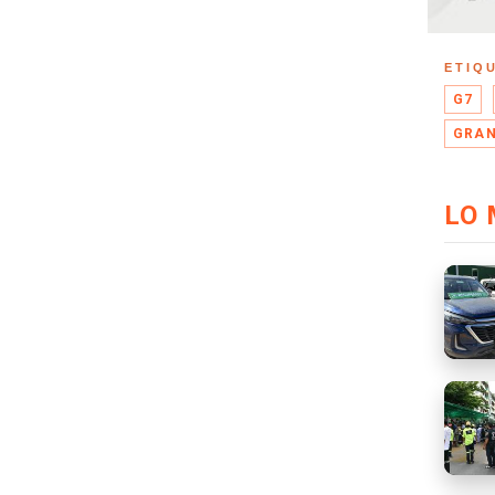
ETIQ
G7
GRAN
LO 