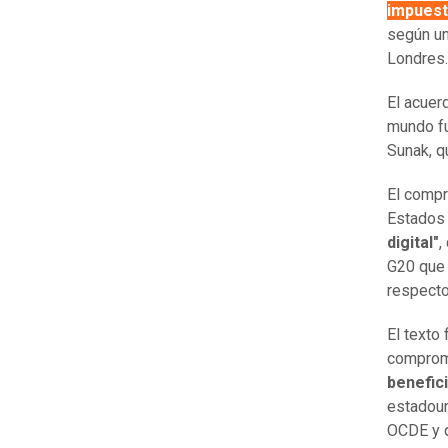
impuest
según un
Londres.
El acuer
mundo f
Sunak, q
El compr
Estados 
digital"
,
G20 que 
respect
El texto
compromi
benefic
estadoun
OCDE y q