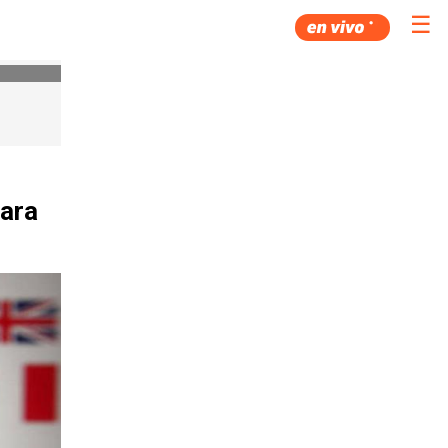
☰
ara