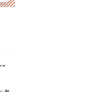
erar
ela de