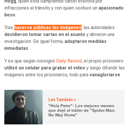
Hogg
, quien está cumpliendo cárcel efectiva por
infracciones al tránsito y con quien sostuvo un
apasionado
beso
.
Tras
hacerse públicas las imágenes
, las autoridades
decidieron tomar cartas en el asunto
y abrieron una
investigación. De igual forma,
adoptaron medidas
inmediatas
.
Y es que según consignó
Daily Record
, el propio prisionero
utilizó un celular para grabar el video
y luego difundir las
imágenes entre los prisioneros, todo para
vanagloriarse
.
Lee También >
"Hola Peter": Los mejores memes
que dejó el tráiler de "Spider-Man:
No Way Home"