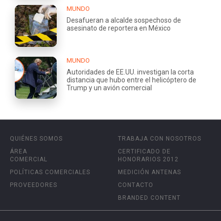
MUNDO
Desafueran a alcalde sospechoso de
asesinato de reportera en México
MUNDO
Autoridades de EE.UU. investigan la corta
distancia que hubo entre el helicóptero de
Trump y un avión comercial
QUIÉNES SOMOS
TRABAJA CON NOSOTROS
ÁREA
CERTIFICADO DE
COMERCIAL
HONORARIOS 2012
POLÍTICAS COMERCIALES
MEDICIÓN ANTENAS
PROVEEDORES
CONTACTO
BRANDED CONTENT