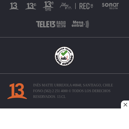
INÉS MATTE URREJOLA #0848, SANTIAGO, CHILE
FONO (562) 2 251 4000 © TODOS LOS DERECHOS
RESERVADOS. 13.CL