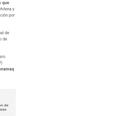
s que
hilena y
ación por
al de
o de
nero
V)
Conamaq
ón de
aras