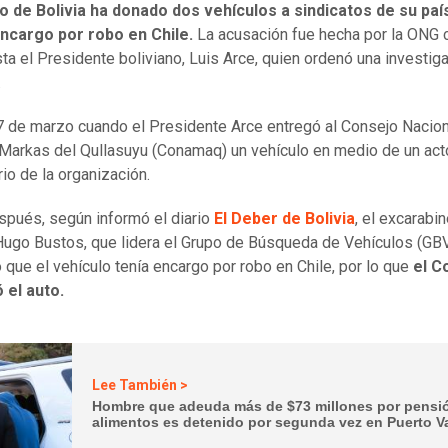
o de Bolivia ha donado dos vehículos a sindicatos de su paí
encargo por robo en Chile.
La acusación fue hecha por la ONG c
sta el Presidente boliviano, Luis Arce, quien ordenó una investig
.
7 de marzo cuando el Presidente Arce entregó al Consejo Nacion
 Markas del Qullasuyu (Conamaq) un vehículo en medio de un act
rio de la organización.
pués, según informó el diario
El Deber de Bolivia
, el excarabi
Hugo Bustos, que lidera el Grupo de Búsqueda de Vehículos (GB
 que el vehículo tenía encargo por robo en Chile, por lo que
el 
 el auto.
Lee También >
Hombre que adeuda más de $73 millones por pensi
alimentos es detenido por segunda vez en Puerto V