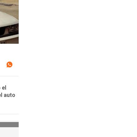
 el
l auto