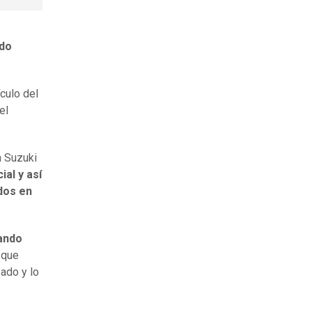
ido
culo del
el
n Suzuki
al y así
dos en
ando
 que
bado y lo