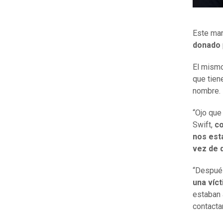
Este mar
donado
El mismo
que tien
nombre.
“Ojo que
Swift,
co
nos est
vez de 
“Después
una víc
estaban 
contactar