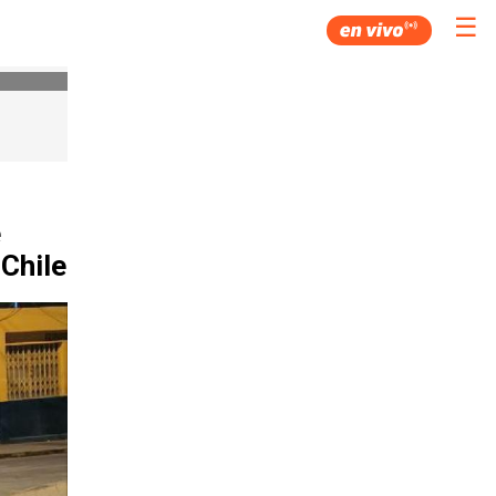
☰
e
Chile