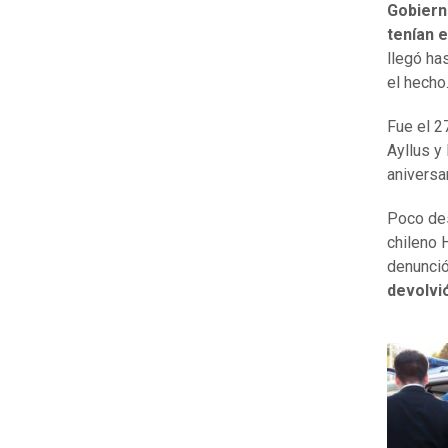
Gobiern
tenían 
llegó ha
el hecho
Fue el 2
Ayllus y
aniversa
Poco des
chileno 
denunció
devolvió