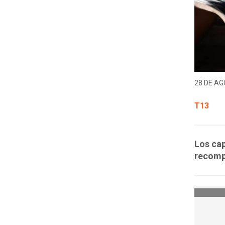
28 DE AG
T13
Los cap
recompe