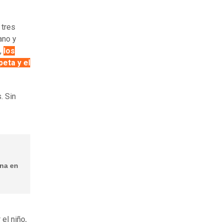
 tres
ano y
,
los
eta y el
. Sin
ena en
el niño,