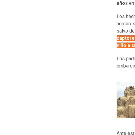
año
s en
Los hech
hombres 
salvo de
captore
niño a s
Los padr
embargo,
Ante est