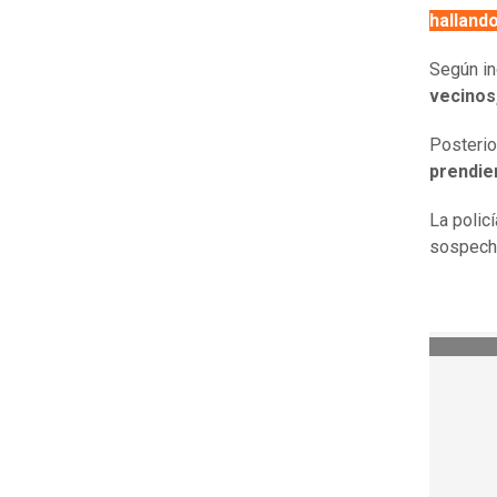
hallando
Según i
vecinos,
Posterio
prendie
La polic
sospech