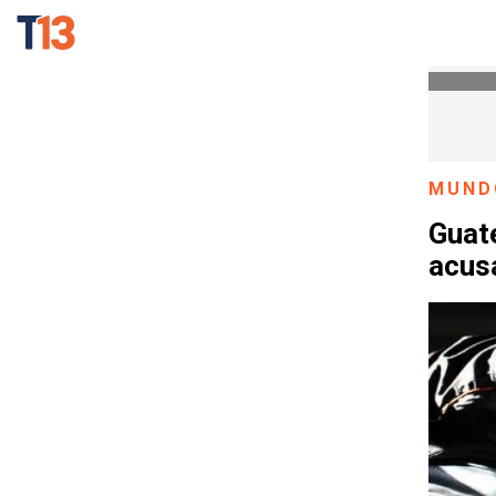
MUND
Guat
acus