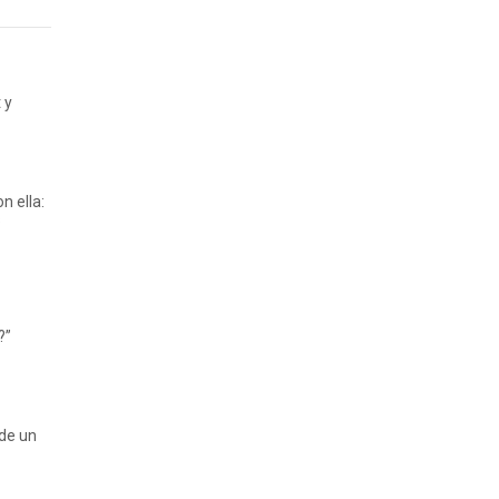
 y
n ella:
s
?”
 de un