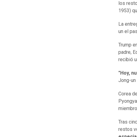
los rest
1953) qu
La entre
un el pa
Trump en
padre, E
recibió 
"Hoy, n
Jong-un 
Corea de
Pyongyan
miembro
Tras cin
restos v
especia