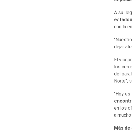
A su lle
estado
con la e
"Nuestro
dejar atr
El vicep
los cerc
del para
Norte", 
"Hoy es 
encontr
en los d
a muchos
Más de 