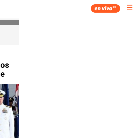
☰
pos
te