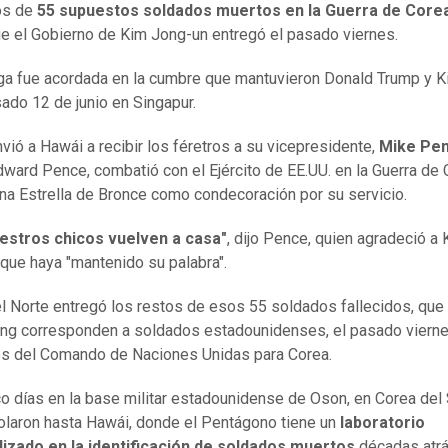
os de
55 supuestos soldados muertos en la Guerra de Core
e el Gobierno de Kim Jong-un entregó el pasado viernes.
ga fue acordada en la cumbre que mantuvieron Donald Trump y 
sado 12 de junio en Singapur.
vió a Hawái a recibir los féretros a su vicepresidente,
Mike Pe
dward Pence, combatió con el Ejército de EE.UU. en la Guerra de 
una Estrella de Bronce como condecoración por su servicio.
uestros chicos vuelven a casa"
, dijo Pence, quien agradeció a
que haya "mantenido su palabra".
l Norte entregó los restos de esos 55 soldados fallecidos, que
g corresponden a soldados estadounidenses, el pasado vierne
s del Comando de Naciones Unidas para Corea.
co días en la base militar estadounidense de Oson, en Corea del 
olaron hasta Hawái, donde el Pentágono tiene un
laboratorio
lizado en la identificación de soldados muertos
décadas atrá