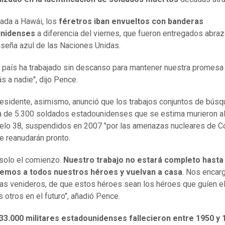
gada a Hawái, los
féretros iban envueltos con banderas
unidenses
a diferencia del viernes, que fueron entregados abra
nseña azul de las Naciones Unidas.
 país ha trabajado sin descanso para mantener nuestra promesa
ás a nadie", dijo Pence.
residente, asimismo, anunció que los trabajos conjuntos de bús
a de 5.300 soldados estadounidenses que se estima murieron al
lelo 38, suspendidos en 2007 "por las amenazas nucleares de C
se reanudarán pronto.
solo el comienzo.
Nuestro trabajo no estará completo hasta
emos a todos nuestros héroes y vuelvan a casa
. Nos encar
ías venideros, de que estos héroes sean los héroes que guíen e
 otros en el futuro", añadió Pence.
33.000 militares estadounidenses fallecieron entre 1950 y 