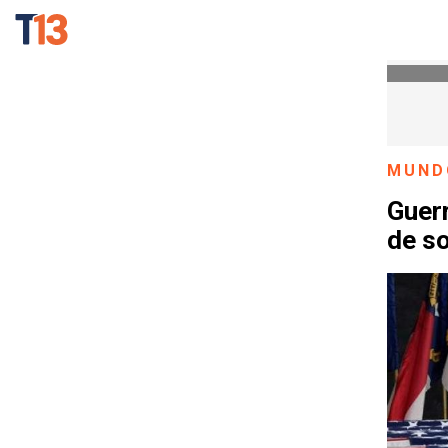
MUND
Guerr
de s