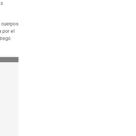
os
9 cuerpos
 por el
tregó