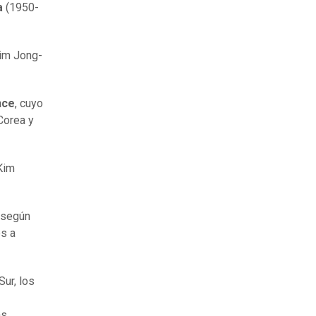
a
(1950-
Kim Jong-
nce
, cuyo
Corea y
 Kim
 según
s a
Sur, los
s.