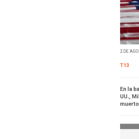
2 DE AGO
T13
En la b
UU., Mi
muertos