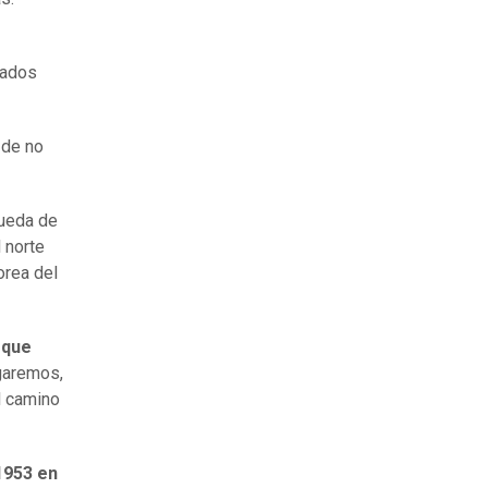
zados
 de no
queda de
 norte
orea del
 que
garemos,
l camino
1953 en