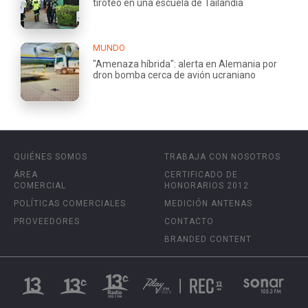
tiroteo en una escuela de Tailandia
MUNDO
"Amenaza híbrida": alerta en Alemania por
dron bomba cerca de avión ucraniano
QUIÉNES SOMOS
TRABAJA CON NOSOTROS
ÁREA
CERTIFICADO DE
COMERCIAL
HONORARIOS 2012
POLÍTICAS COMERCIALES
MEDICIÓN ANTENAS
PROVEEDORES
CONTACTO
BRANDED CONTENT