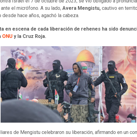
ntra Israel el 7 de octubre de 2023, se vio obligado a pronuncia
 ante el micrófono. A su lado,
Avera Mengistu,
cautivo en territ
o desde hace años, agachó la cabeza.
ta en escena de cada liberación de rehenes ha sido denunc
la
ONU
y la Cruz Roja.
liares de Mengistu celebraron su liberación, afirmando en un c