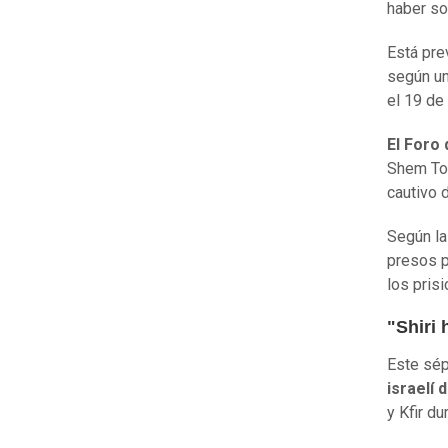
haber so
Está pre
según un
el 19 de
El Foro
Shem Tov
cautivo 
Según l
presos p
los pris
"Shiri
Este sép
israelí 
y Kfir d