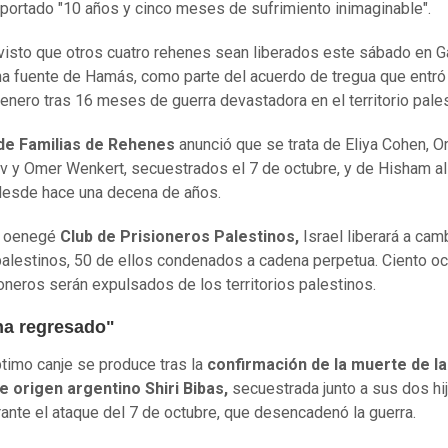
portado "10 años y cinco meses de sufrimiento inimaginable".
visto que otros cuatro rehenes sean liberados este sábado en G
a fuente de Hamás, como parte del acuerdo de tregua que entró 
 enero tras 16 meses de guerra devastadora en el territorio pales
 de Familias de Rehenes
anunció que se trata de Eliya Cohen, 
 y Omer Wenkert, secuestrados el 7 de octubre, y de Hisham al
desde hace una decena de años.
a oenegé
Club de Prisioneros Palestinos,
Israel liberará a cam
alestinos, 50 de ellos condenados a cadena perpetua. Ciento o
ioneros serán expulsados de los territorios palestinos.
 ha regresado"
timo canje se produce tras la
confirmación de la muerte de l
de origen argentino Shiri Bibas,
secuestrada junto a sus dos hij
urante el ataque del 7 de octubre, que desencadenó la guerra.