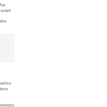
 fue
sraelí.
ubre.
muertos-
tinos
detenidos