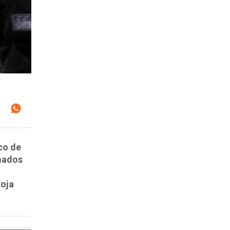
co de
rmados
Roja