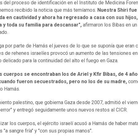
 del proceso de identificación en el Instituto de Medicina Fore
emos recibido la noticia que más temíamos.
Nuestra Shiri fue
da en cautividad y ahora ha regresado a casa con sus hijos,
 y toda su familia para descansar",
afirmaron los Bibas en un
ado.
ga por parte de Hamás el jueves de lo que se suponía que eran c
s de rehenes israelíes provocó un aumento de las tensiones en
delicado para la continuidad del alto el fuego en Gaza.
s cuerpos se encontraban los de Ariel y Kfir Bibas, de 4 año
uando fueron secuestrados, pero no los de su madre,
como
do Hamás.
iento palestino, que gobierna Gaza desde 2007, admitió el vier
"error" y entregó seguidamente unos nuevos restos al CICR.
lizar los cuerpos, el ejército israelí acusó a Hamás de haber mat
s "a sangre fría" y "con sus propias manos".