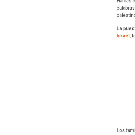
Hamás co
palabras
palestin
La pues
Israel
, 
Los fami