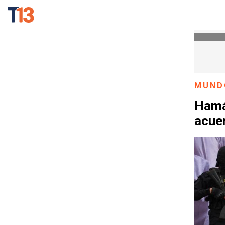
MUND
Hamás
acuer