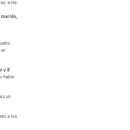
nse, esta
 marido,
uatro
 un
s y 8
 había
nes un
ado a los