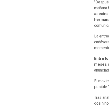
"Después
mañana h
asesina
hermana
comunic
La entre
cadávere
momento 
Entre lo
meses c
anuncia
El movim
posible 
Tras ana
dos niño