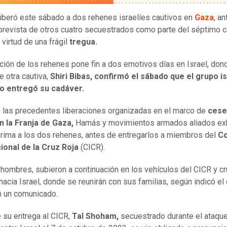
iberó este sábado a dos rehenes israelíes cautivos en
Gaza
, an
prevista de otros cuatro secuestrados como parte del séptimo c
 virtud de una frágil
tregua.
ación de los rehenes pone fin a dos emotivos días en Israel, don
e otra cautiva,
Shiri Bibas, confirmó el sábado que el grupo i
no entregó su cadáver.
las precedentes liberaciones organizadas en el marco de
cese
n la Franja de Gaza,
Hamás y movimientos armados aliados exh
arima a los dos rehenes, antes de entregarlos a miembros del
C
ional de la Cruz Roja
(CICR).
hombres, subieron a continuación en los vehículos del CICR y cr
hacia Israel, donde se reunirán con sus familias, según indicó el 
en un comunicado.
 su entrega al CICR,
Tal Shoham,
secuestrado durante el ataqu