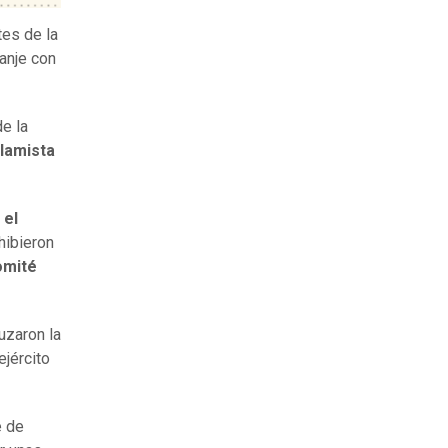
tes de la
anje con
de la
slamista
 el
ibieron
omité
uzaron la
ejército
e de