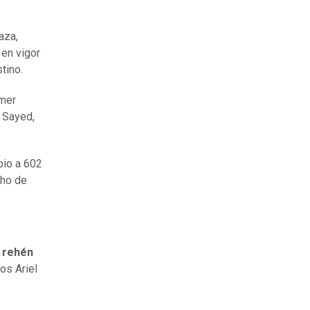
aza,
en vigor
tino.
Omer
 Sayed,
bio a 602
cho de
a rehén
os Ariel