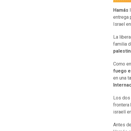
Hamás
l
entrega 
Israel en
La liber
familia d
palesti
Como en 
fuego e
en una t
Internac
Los dos 
frontera 
israelí 
Antes de