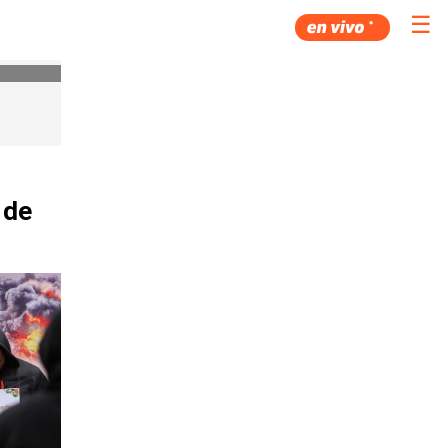
☰
 de