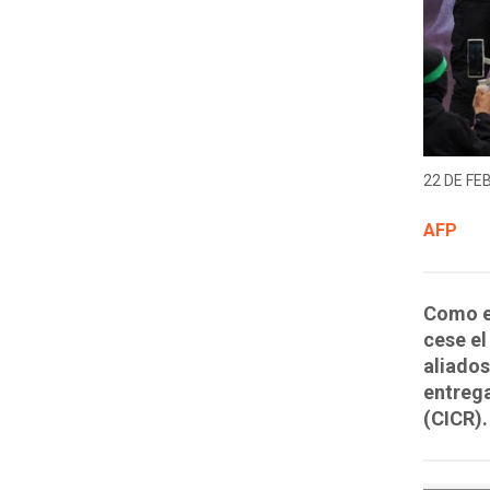
22 DE FE
AFP
Como e
cese e
aliados
entrega
(CICR).