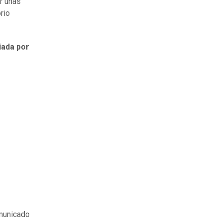
r unas
orio
iada por
omunicado