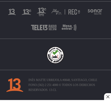
INÉS MATTE URREJOLA #0848, SANTIAGO, CHILE
FONO (562) 2 251 4000 © TODOS LOS DERECHOS
RESERVADOS. 13.CL