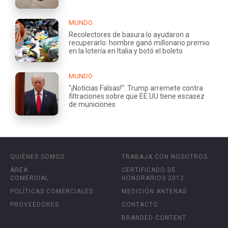
MUNDO
Recolectores de basura lo ayudaron a
recuperarlo: hombre ganó millonario premio
en la lotería en Italia y botó el boleto
MUNDO
"¡Noticias Falsas!": Trump arremete contra
filtraciones sobre que EE.UU tiene escasez
de municiones
QUIÉNES SOMOS
TRABAJA CON NOSOTROS
ÁREA
CERTIFICADO DE
COMERCIAL
HONORARIOS 2012
POLÍTICAS COMERCIALES
MEDICIÓN ANTENAS
PROVEEDORES
CONTACTO
BRANDED CONTENT