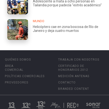
Adolescente a mata a ocho personas en
Tailandia porque padecía "estrés académico"
MUNDO
Helicóptero cae en zona boscosa de Río de
Janeiro y deja cuatro muertos
QUIÉNES SOMOS
TRABAJA CON NOSOTROS
ÁREA
CERTIFICADO DE
COMERCIAL
HONORARIOS 2012
POLÍTICAS COMERCIALES
MEDICIÓN ANTENAS
PROVEEDORES
CONTACTO
BRANDED CONTENT