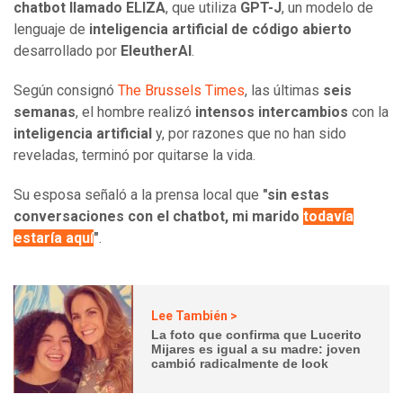
chatbot llamado ELIZA
, que utiliza
GPT-J
, un modelo de
lenguaje de
inteligencia artificial de código abierto
desarrollado por
EleutherAI
.
Según consignó
The Brussels Times
, las últimas
seis
semanas
, el hombre realizó
intensos intercambios
con la
inteligencia artificial
y, por razones que no han sido
reveladas, terminó por quitarse la vida.
Su esposa señaló a la prensa local que
"sin estas
conversaciones con el chatbot, mi marido
todavía
estaría aquí
"
.
Lee También >
La foto que confirma que Lucerito
Mijares es igual a su madre: joven
cambió radicalmente de look