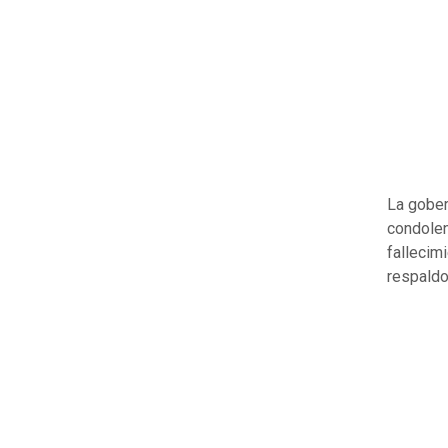
La gober
condolen
fallecim
respaldo 