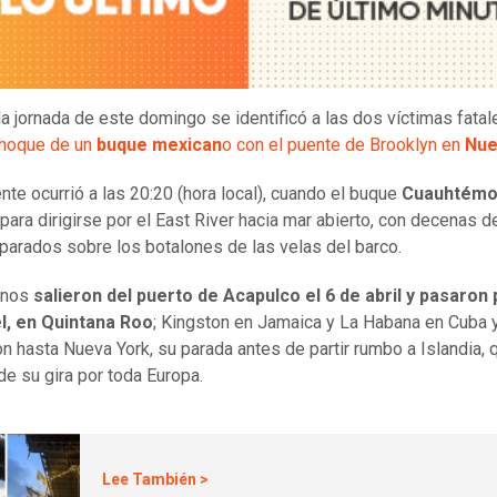
la jornada de este domingo se identificó a las dos víctimas fata
hoque de un
buque mexican
o con el puente de Brooklyn en
Nue
ente ocurrió a las 20:20 (hora local), cuando el buque
Cuauhtém
para dirigirse por el East River hacia mar abierto, con decenas d
parados sobre los botalones de las velas del barco.
inos
salieron del puerto de Acapulco el 6 de abril y pasaron 
, en Quintana Roo
; Kingston en Jamaica y La Habana en Cuba y 
n hasta Nueva York, su parada antes de partir rumbo a Islandia, 
 de su gira por toda Europa.
Lee También >