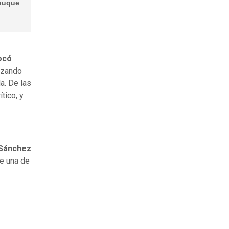
 buque
ocó
anzando
a. De las
tico, y
 Sánchez
re una de