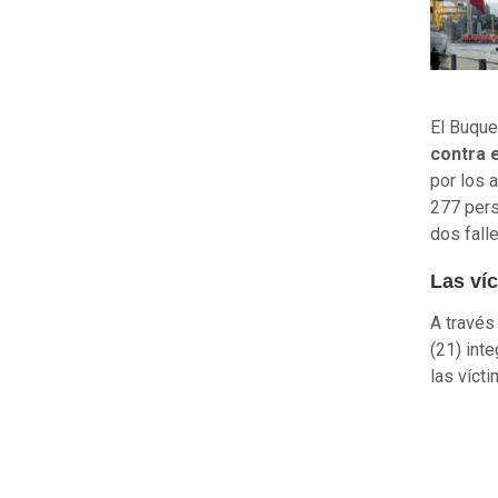
El Buque
contra 
por los 
277 per
dos falle
Las ví
A través
(21) inte
las vícti