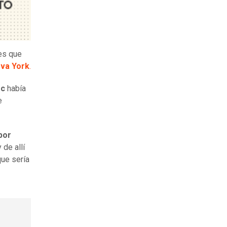
les que
va York
.
oc
había
e
por
de allí
que sería