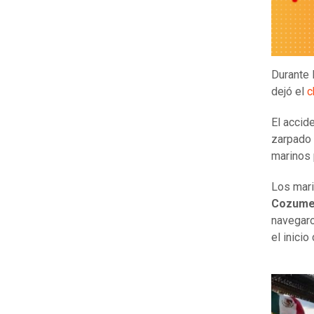
Durante 
dejó el
c
El accid
zarpado 
marinos 
Los mar
Cozumel
navegaro
el inicio