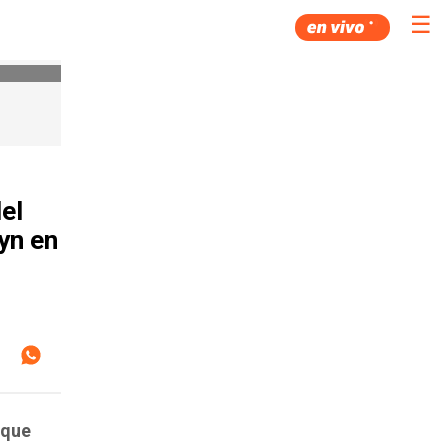
☰
el
yn en
uque