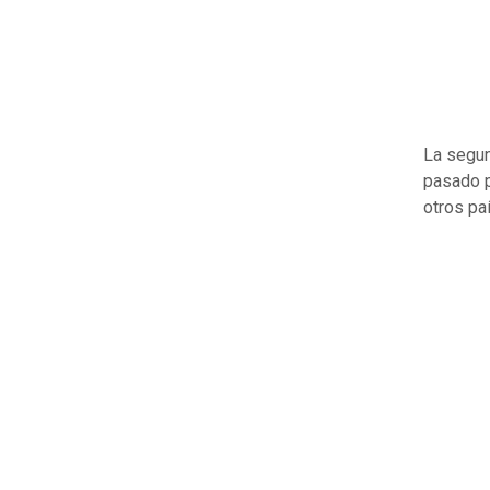
La segun
pasado p
otros pa