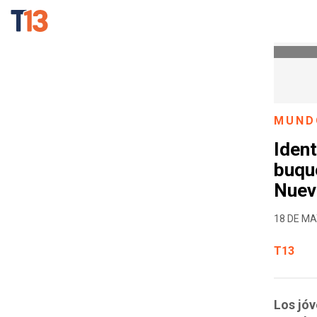
MUND
Ident
buqu
Nuev
18 DE MA
T13
Los jóv