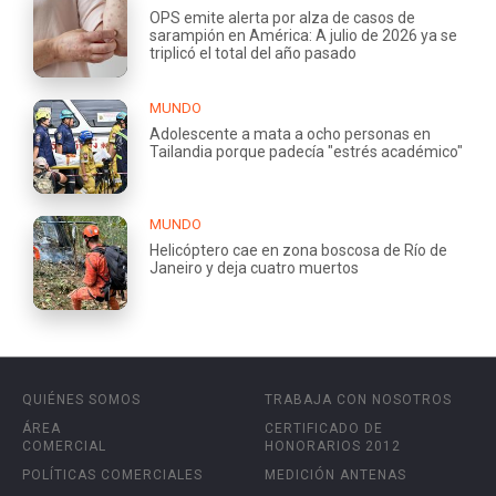
OPS emite alerta por alza de casos de
sarampión en América: A julio de 2026 ya se
triplicó el total del año pasado
MUNDO
Adolescente a mata a ocho personas en
Tailandia porque padecía "estrés académico"
MUNDO
Helicóptero cae en zona boscosa de Río de
Janeiro y deja cuatro muertos
QUIÉNES SOMOS
TRABAJA CON NOSOTROS
ÁREA
CERTIFICADO DE
COMERCIAL
HONORARIOS 2012
POLÍTICAS COMERCIALES
MEDICIÓN ANTENAS