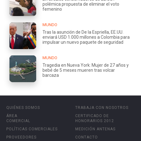
polémica propuesta de eliminar el voto
femenino
MUNDO
Tras la asunción de De la Espriella, EE.UU.
enviará USD 1.000 millones a Colombia para
impulsar un nuevo paquete de seguridad
MUNDO
Tragedia en Nueva York: Mujer de 27 años y
bebé de 5 meses mueren tras volcar
barcaza
QUIÉNES SOMOS
TRABAJA CON NOSOTROS
ÁREA
CERTIFICADO DE
COMERCIAL
HONORARIOS 2012
POLÍTICAS COMERCIALES
MEDICIÓN ANTENAS
PROVEEDORES
CONTACTO