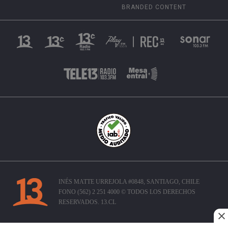
BRANDED CONTENT
INÉS MATTE URREJOLA #0848, SANTIAGO, CHILE
FONO (562) 2 251 4000 © TODOS LOS DERECHOS
RESERVADOS. 13.CL