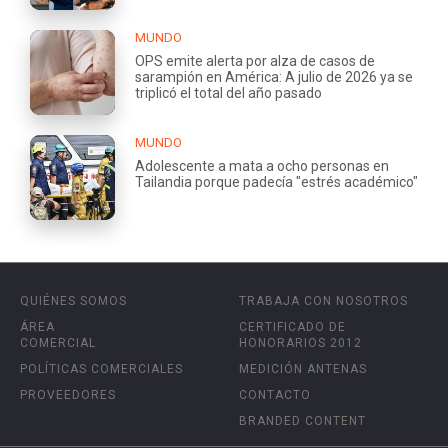
MUNDO
OPS emite alerta por alza de casos de
sarampión en América: A julio de 2026 ya se
triplicó el total del año pasado
MUNDO
Adolescente a mata a ocho personas en
Tailandia porque padecía "estrés académico"
QUIÉNES SOMOS
TRABAJA CON NOSOTROS
ÁREA
CERTIFICADO DE
COMERCIAL
HONORARIOS 2012
POLÍTICAS COMERCIALES
MEDICIÓN ANTENAS
PROVEEDORES
CONTACTO
BRANDED CONTENT