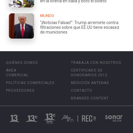
en la lotería en Italia y botó el boleto
MUNDO
"¡Noticias Falsas!": Trump arremete contra
filtraciones sobre que EE.UU tiene escasez
de municiones
QUIÉNES SOMOS
TRABAJA CON NOSOTROS
ÁREA
CERTIFICADO DE
COMERCIAL
HONORARIOS 2012
POLÍTICAS COMERCIALES
MEDICIÓN ANTENAS
PROVEEDORES
CONTACTO
BRANDED CONTENT