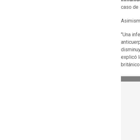
caso de 
Asimismo
"Una inf
anticuer
disminuy
explicó l
británic