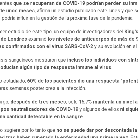
ientes
que se recuperan de COVID-19 podrían perder su inm
 de unos meses
, afirma un estudio publicado este lunes y que 
 podría influir en la gestión de la próxima fase de la pandemia.
imer estudio de este tipo, un equipo de investigadores del
King'
 de Londres
examinó
los niveles de anticuerpos de más de 
es confirmados con el virus SARS-CoV-2
y su evolución en el
isis sanguíneos mostraron que
incluso los individuos con sín
roducían algún tipo de respuesta inmune al virus
.
o estudiado,
60% de los pacientes dio una respuesta "poten
eras semanas posteriores a la infección.
argo,
después de tres meses
, solo 16,7%
mantenía un nivel a
rpos neutralizadores de COVID-19
y algunos de ellos
ni siqui
una cantidad detectable en la sangre
.
io sugiere por lo tanto que
no se puede dar por descontada la
ad tras haber superado la enfermedad una primera vez
. Es