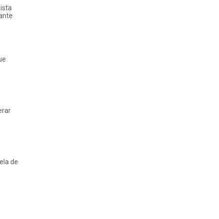
ista
iante
ue
erar
ela de