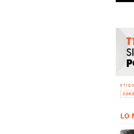
ETIQ
CORO
LO 