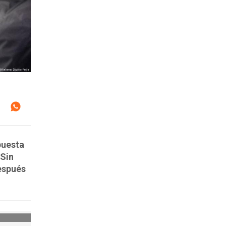
puesta
 Sin
espués