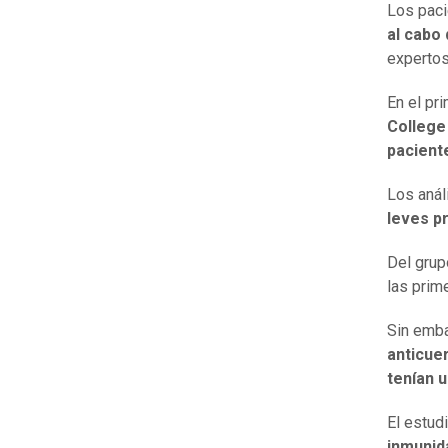
Los pac
al cabo
expertos
En el pr
College
pacient
Los anál
leves p
Del grup
las prim
Sin emb
anticue
tenían 
El estud
inmunid