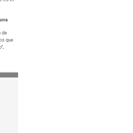
cuna
.
a de
pos que
",