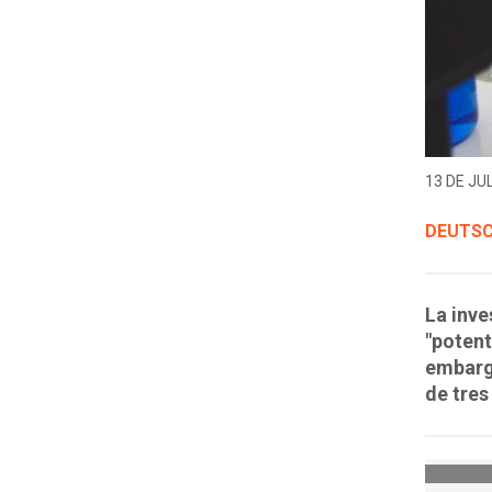
13 DE JUL
DEUTSC
La inve
"potent
embargo
de tres