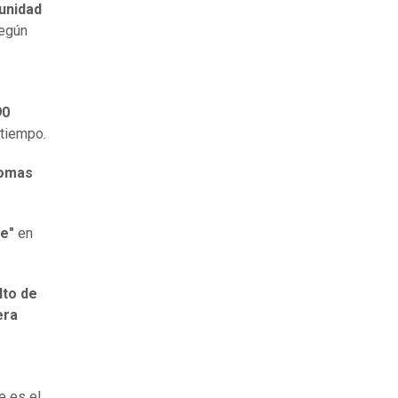
unidad
según
s
90
 tiempo.
tomas
te"
en
lto de
era
te es el