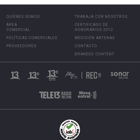
QUIÉNES SOMOS
TRABAJA CON NOSOTROS
ÁREA
CERTIFICADO DE
COMERCIAL
HONORARIOS 2012
POLÍTICAS COMERCIALES
MEDICIÓN ANTENAS
PROVEEDORES
CONTACTO
BRANDED CONTENT