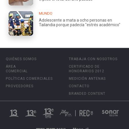
MUNDO
Adolescente a mata a ocho personas en
Tailandia porque padecía "estrés académico"
QUIÉNES SOMOS
TRABAJA CON NOSOTROS
ÁREA
CERTIFICADO DE
COMERCIAL
HONORARIOS 2012
POLÍTICAS COMERCIALES
MEDICIÓN ANTENAS
PROVEEDORES
CONTACTO
BRANDED CONTENT