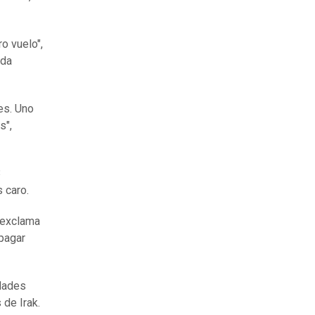
o vuelo",
uda
es. Uno
s",
3
 caro.
" exclama
 pagar
idades
 de Irak.