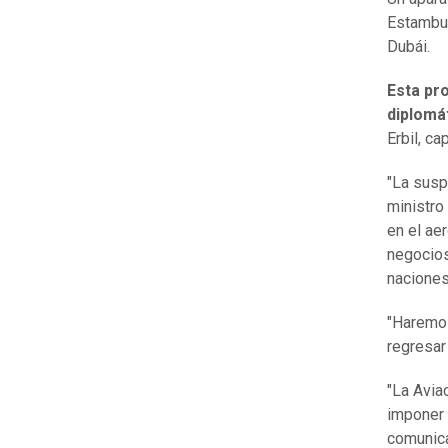
Estambul
Dubái.
Esta pro
diplomá
Erbil, ca
"La susp
ministro
en el ae
negocios
naciones
"Haremos
regresar
"La Avia
imponer 
comunica