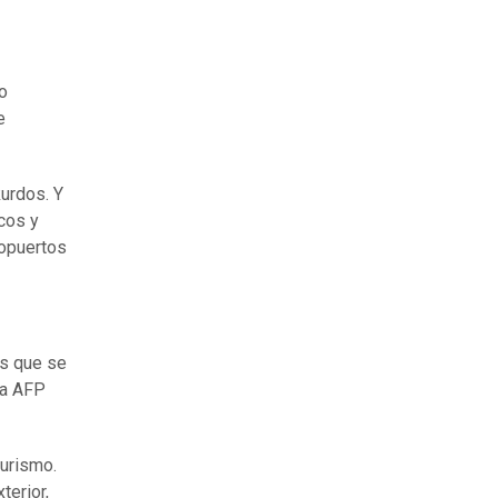
o
e
kurdos. Y
cos y
ropuertos
os que se
la AFP
turismo.
terior,