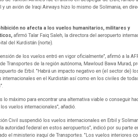
 y un avión de Iraqi Airways hizo lo mismo de Solimania, en dire
hibición no afecta a los vuelos humanitarios, militares y
ticos,
afirmó Talar Faiq Saleh, la directora del aeropuerto interna
pital del Kurdistán (norte).
ensión de los vuelos entró en vigor oficialmente", afirmó a la AF
 de Transportes de la región autónoma, Mawloud Bawa Murad, p
ropuerto de Erbil. "Habrá un impacto negativo en (el sector de) lo
 internacionales en el Kurdistán así como en los civiles de toda
".
 lo máximo para encontrar una alternativa viable o conseguir ha
 los vuelos internacionales", añadió.
ción Civil suspendió los vuelos internacionales en Erbil y Solima
la autoridad federal en estos aeropuertos", indicó por su parte e
do el ministerio iraquí de Transportes. "Los vuelos interiores c