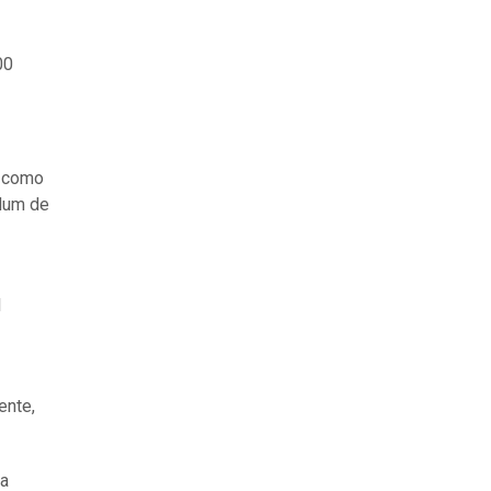
00
, como
ndum de
l
ente,
la