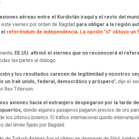
P
exiones aéreas entre el Kurdistán iraquí y el resto del mun
 este viernes por orden de Bagdad
para obligar a la región a
 el
referéndum de independencia. La opción "sí" obtuvo un
amente,
EE.UU. afirmó el viernes que no reconocerá el refe
odas las partes al diálogo.
ción y los resultados carecen de legitimidad y nosotros s
o un Irak unido, federal, democrático y próspero"
, dijo el se
o Rex Tillerson.
imos aviones hacia el extranjero despegaron por la tarde d
opuertos,
donde algunos pasajeros pagaron precios de oro par
de los últimos boletos. El tráfico internacional quedo interrumpi
s del límite fijado por Bagdad.
to de Turkish Airlines fue el último en despegar de Erbil, rumbo 