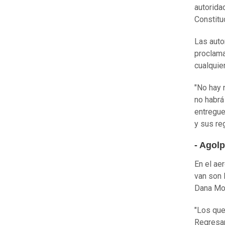
autorida
Constitu
Las auto
proclama
cualquier
"No hay 
no habrá
entregue
y sus re
- Agol
En el ae
van son 
Dana Moh
"Los que
Regresan