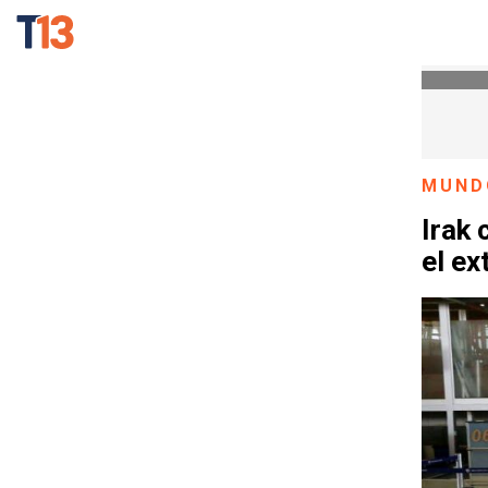
MUND
Irak 
el ex