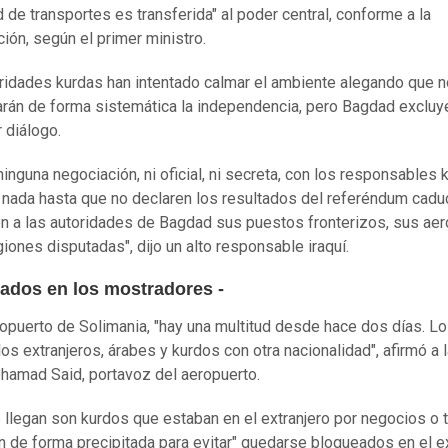
d de transportes es transferida" al poder central, conforme a la
ción, según el primer ministro.
ridades kurdas han intentado calmar el ambiente alegando que n
rán de forma sistemática la independencia, pero Bagdad excluy
 diálogo.
ninguna negociación, ni oficial, ni secreta, con los responsables 
 nada hasta que no declaren los resultados del referéndum cadu
n a las autoridades de Bagdad sus puestos fronterizos, sus ae
giones disputadas", dijo un alto responsable iraquí.
pados en los mostradores -
ropuerto de Solimania, "hay una multitud desde hace dos días. L
los extranjeros, árabes y kurdos con otra nacionalidad", afirmó a 
amad Said, portavoz del aeropuerto.
 llegan son kurdos que estaban en el extranjero por negocios o 
 de forma precipitada para evitar" quedarse bloqueados en el ex