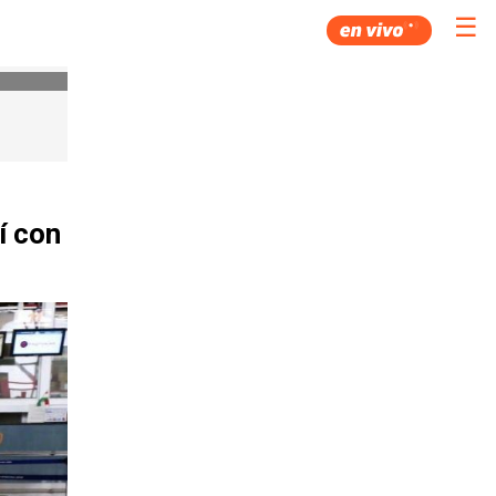
☰
í con