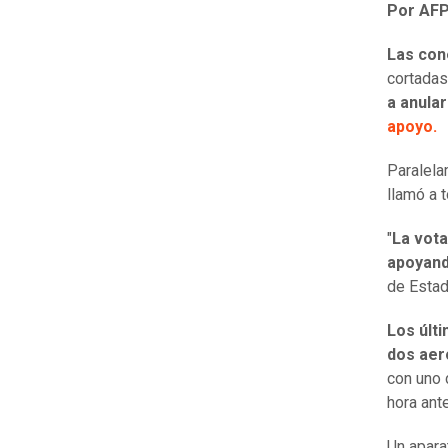
Por AF
Las con
cortadas
a anular
apoyo.
Paralel
llamó a t
"
La vota
apoyand
de Estad
Los últ
dos aer
con uno 
hora ante
Un apara