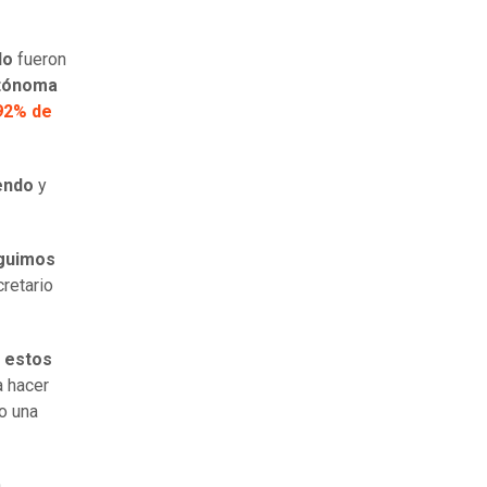
do
fueron
utónoma
 92% de
rendo
y
eguimos
cretario
e estos
a hacer
do una
a