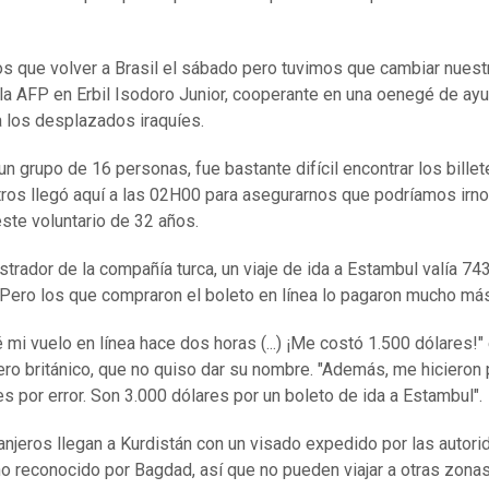
s que volver a Brasil el sábado pero tuvimos que cambiar nuestr
 la AFP en Erbil Isodoro Junior, cooperante en una oenegé de ay
 los desplazados iraquíes.
n grupo de 16 personas, fue bastante difícil encontrar los billet
ros llegó aquí a las 02H00 para asegurarnos que podríamos irno
este voluntario de 32 años.
strador de la compañía turca, un viaje de ida a Estambul valía 74
 Pero los que compraron el boleto en línea lo pagaron mucho más
 mi vuelo en línea hace dos horas (...) ¡Me costó 1.500 dólares!
ero británico, que no quiso dar su nombre. "Además, me hicieron
s por error. Son 3.000 dólares por un boleto de ida a Estambul".
anjeros llegan a Kurdistán con un visado expedido por las autor
no reconocido por Bagdad, así que no pueden viajar a otras zonas