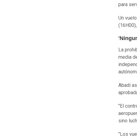
para ser
Un vuelo
(16H00),
'Ningu
La prohi
media de
independ
autónoma
Abadi as
aprobada
"El cont
aeropuer
sino luch
"Los vue