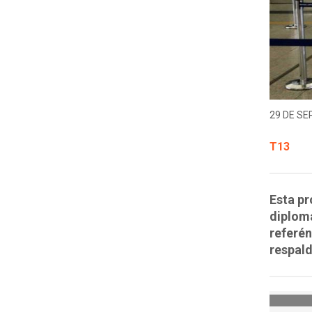
29 DE SE
T13
Esta pr
diplomá
referén
respald