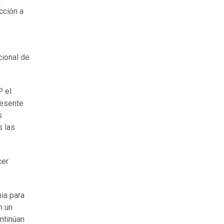
cción a
cional de
P el
resente
s
s las
cer
nia para
n un
ontinúan