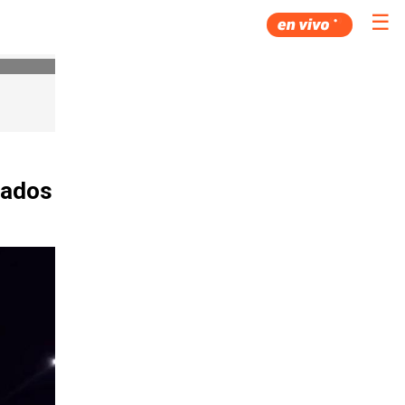
☰
liados