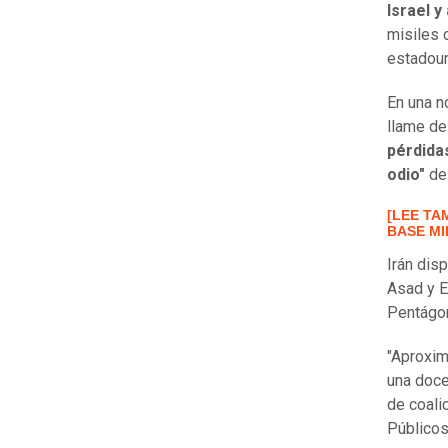
Israel y
misiles 
estadou
En una n
llame de
pérdida
odio"
de
[LEE TA
BASE MI
Irán dis
Asad y E
Pentágo
"Aproxim
una doce
de coali
Públicos