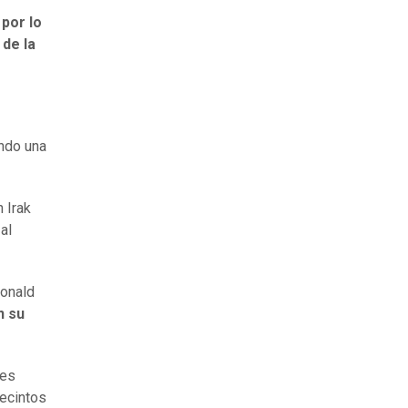
por lo
 de la
ndo una
 Irak
al
Donald
n su
tes
recintos