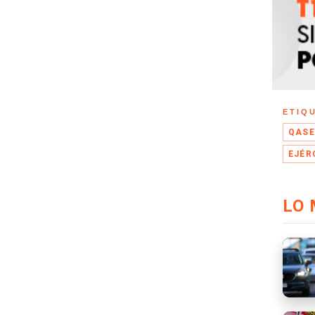
ETIQ
QASE
EJÉR
LO 