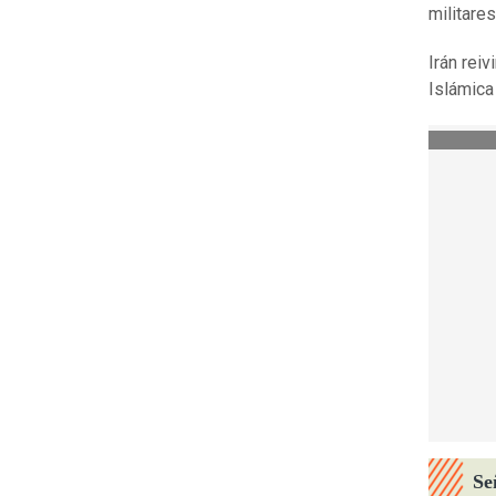
militare
Irán reiv
Islámica
Se