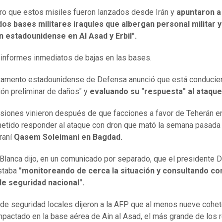
aro que estos misiles fueron lanzados desde Irán y
apuntaron a 
s bases militares iraquíes que albergan personal militar y
n estadounidense en Al Asad y Erbil".
informes inmediatos de bajas en las bases.
tamento estadounidense de Defensa anunció que está conducie
ión preliminar de daños" y
evaluando su "respuesta" al ataque
siones vinieron después de que facciones a favor de Teherán en
etido responder al ataque con dron que mató la semana pasada 
iraní
Qasem Soleimani en Bagdad.
Blanca dijo, en un comunicado por separado, que el presidente 
staba
"monitoreando de cerca la situación y consultando co
de seguridad nacional".
de seguridad locales dijeron a la AFP que al menos nueve cohe
mpactado en la base aérea de Ain al Asad, el más grande de los 