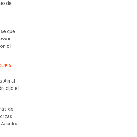
nto de
nse que
uevas
or el
QUE A
s Ain al
, dijo el
más de
uerzas
a Asuntos