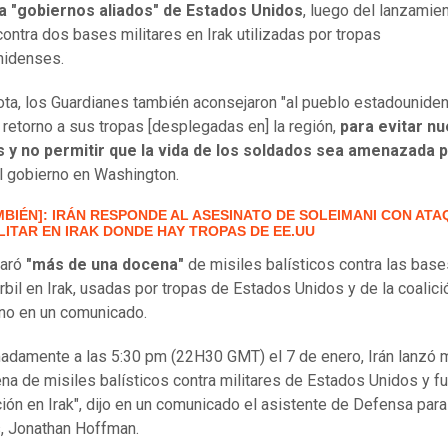
 a "gobiernos aliados" de Estados Unidos
, luego del lanzamie
contra dos bases militares en Irak utilizadas por tropas
nidenses.
ota, los Guardianes también aconsejaron "al pueblo estadounide
 retorno a sus tropas [desplegadas en] la región,
para evitar n
s y no permitir que la vida de los soldados sea amenazada p
l gobierno en Washington.
MBIÉN]: IRÁN RESPONDE AL ASESINATO DE SOLEIMANI CON ATA
LITAR EN IRAK DONDE HAY TROPAS DE EE.UU
paró
"más de una docena"
de misiles balísticos contra las base
rbil en Irak, usadas por tropas de Estados Unidos y de la coalición
no en un comunicado.
adamente a las 5:30 pm (22H30 GMT) el 7 de enero, Irán lanzó 
na de misiles balísticos contra militares de Estados Unidos y f
ción en Irak", dijo en un comunicado el asistente de Defensa par
, Jonathan Hoffman.