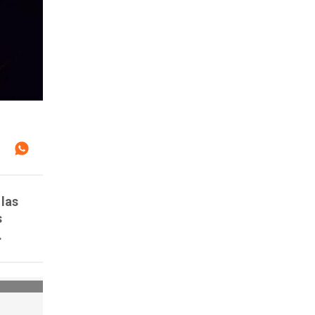
 las
s
.