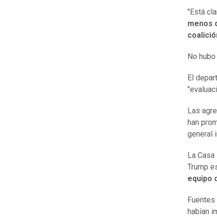
"Está cl
menos do
coalició
No hubo 
El depar
"evaluac
Las agre
han prom
general 
La Casa 
Trump e
equipo 
Fuentes 
habían i