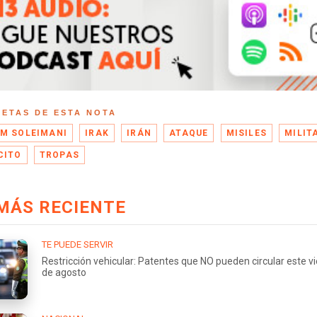
UETAS DE ESTA NOTA
M SOLEIMANI
IRAK
IRÁN
ATAQUE
MISILES
MILIT
CITO
TROPAS
MÁS RECIENTE
TE PUEDE SERVIR
Restricción vehicular: Patentes que NO pueden circular este v
de agosto