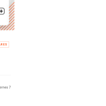
ARES
iernes 7