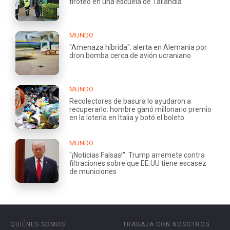
tiroteo en una escuela de Tailandia
MUNDO
"Amenaza híbrida": alerta en Alemania por
dron bomba cerca de avión ucraniano
MUNDO
Recolectores de basura lo ayudaron a
recuperarlo: hombre ganó millonario premio
en la lotería en Italia y botó el boleto
MUNDO
"¡Noticias Falsas!": Trump arremete contra
filtraciones sobre que EE.UU tiene escasez
de municiones
QUIÉNES SOMOS
TRABAJA CON NOSOTROS