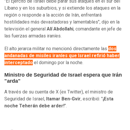
"El Ejército de Israel debe parar sus ataques en el sur del
Líbano y en los suburbios, y si extiende los ataques en la
región o responde a la acción de Irán, enfrentará
hostilidades más devastadoras y lamentables", dijo en la
televisión el general
Alí Abdollahi
, comandante en jefe de
las fuerzas armadas iraníes.
El alto jerarca militar no mencionó directamente las
dos
andanadas de misiles iraníes que Israel refirió haber
interceptado
el domingo por la noche.
Ministro de Seguridad de Israel espera que Irán
"arda"
A través de su cuenta de X (ex Twitter), el ministro de
Seguridad de Israel,
Itamar Ben-Gvir
, escribió: "
¡Esta
noche Teherán debe arder!
".