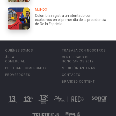
MUNDO
Colombia registra un atentado con
explosivos en el primer día de la presidencia
de De la Espriella
QUIÉNES SOMOS
TRABAJA CON NOSOTROS
ÁREA
CERTIFICADO DE
COMERCIAL
HONORARIOS 2012
POLÍTICAS COMERCIALES
MEDICIÓN ANTENAS
PROVEEDORES
CONTACTO
BRANDED CONTENT