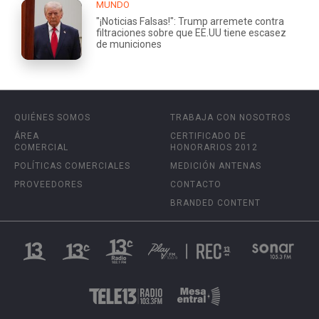
MUNDO
"¡Noticias Falsas!": Trump arremete contra
filtraciones sobre que EE.UU tiene escasez
de municiones
QUIÉNES SOMOS
TRABAJA CON NOSOTROS
ÁREA
CERTIFICADO DE
COMERCIAL
HONORARIOS 2012
POLÍTICAS COMERCIALES
MEDICIÓN ANTENAS
PROVEEDORES
CONTACTO
BRANDED CONTENT