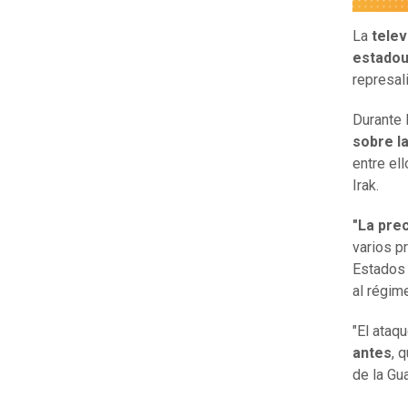
La
telev
estadou
represal
Durante 
sobre la
entre el
Irak.
"La prec
varios p
Estados
al régim
"El ataq
antes
, 
de la Gu