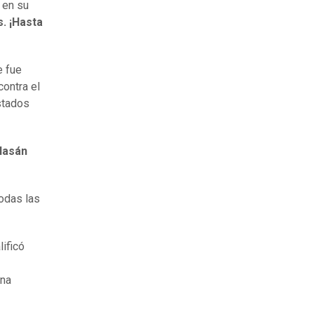
 en su
. ¡Hasta
e fue
contra el
stados
Hasán
todas las
lificó
una