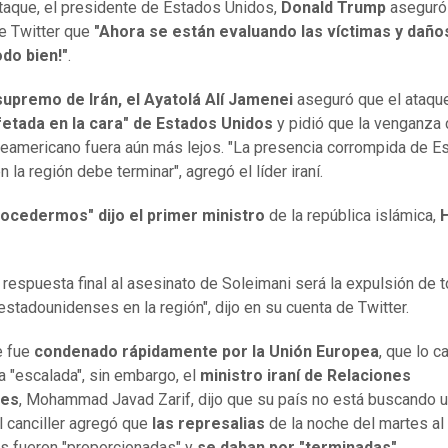
ataque, el presidente de Estados Unidos,
Donald Trump
aseguró
e Twitter que
"Ahora se están evaluando las víctimas y daños
do bien!"
.
 supremo de Irán, el Ayatolá Alí Jamenei
aseguró que el ataqu
fetada en la cara" de Estados Unidos
y pidió que la venganza 
teamericano fuera aún más lejos. "La presencia corrompida de E
 la región debe terminar", agregó el líder iraní.
rocedermos" dijo el primer ministro
de la república islámica,
 respuesta final al asesinato de Soleimani será la expulsión de 
estadounidenses en la región", dijo en su cuenta de Twitter.
e fue
condenado rápidamente por la Unión Europea
, que lo ca
 "escalada", sin embargo, el
ministro iraní de Relaciones
res
, Mohammad Javad Zarif, dijo que su país no está buscando 
l canciller agregó que
las represalias
de la noche del martes al
s fueron "proporcionadas" y
se daban por "terminadas".