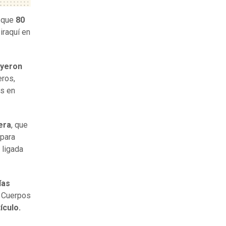
n que
80
iraquí en
ayeron
eros,
os en
era
, que
 para
 ligada
ías
s Cuerpos
ículo.