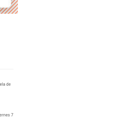
ela de
iernes 7