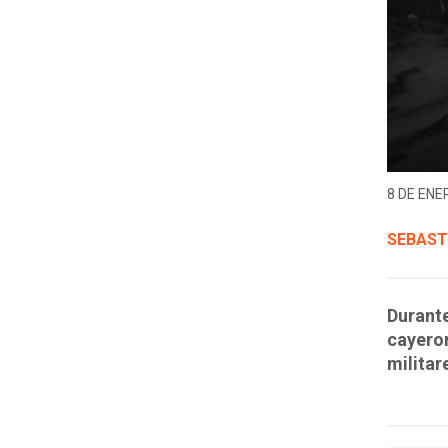
8 DE ENER
SEBAST
Durante
cayeron
militar