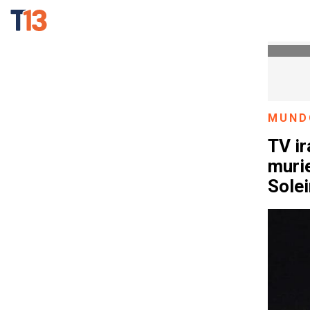
MUND
TV i
muri
Sole