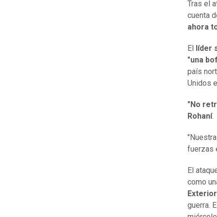
Tras el 
cuenta d
ahora to
El
líder
"una bo
país nor
Unidos en
"No ret
Rohaní
.
"Nuestra
fuerzas 
El ataqu
como una
Exterio
guerra. E
miércole