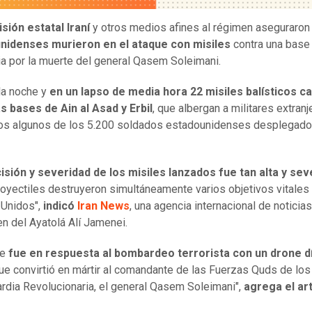
isión estatal Iraní
y otros medios afines al régimen aseguraro
nidenses murieron en el ataque con misiles
contra una base 
ia por la muerte del general Qasem Soleimani.
la noche y
en un lapso de media hora 22 misiles balísticos c
s bases de Ain al Asad y Erbil
, que albergan a militares extranj
los algunos de los 5.200 soldados estadounidenses desplegad
isión y severidad de los misiles lanzados fue tan alta y sev
royectiles destruyeron simultáneamente varios objetivos vitales
 Unidos",
indicó
Iran News
, una agencia internacional de noticias
en del Ayatolá Alí Jamenei.
ue
fue en respuesta al bombardeo terrorista con un drone d
que convirtió en mártir al comandante de las Fuerzas Quds de lo
ardia Revolucionaria, el general Qasem Soleimani",
agrega el art