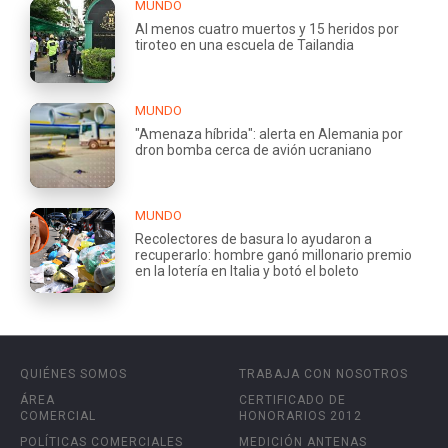
MUNDO
Al menos cuatro muertos y 15 heridos por
tiroteo en una escuela de Tailandia
MUNDO
"Amenaza híbrida": alerta en Alemania por
dron bomba cerca de avión ucraniano
MUNDO
Recolectores de basura lo ayudaron a
recuperarlo: hombre ganó millonario premio
en la lotería en Italia y botó el boleto
QUIÉNES SOMOS
TRABAJA CON NOSOTROS
ÁREA
CERTIFICADO DE
COMERCIAL
HONORARIOS 2012
POLÍTICAS COMERCIALES
MEDICIÓN ANTENAS